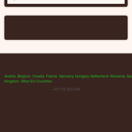
CALORIFERE WIFI
Austria
,
Belgium
,
Croatia
,
France
,
Germany
,
Hungary
,
Netherland
,
Romania
,
Sp
Kingdom
,
Other EU Countries
+40 755 253 508