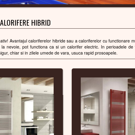
ALORIFERE HIBRID
rnativ! Avantajul caloriferelor hibride sau a caloriferelor cu functionare m
 la nevoie, pot functiona ca si un calorifer electric. In perioadele de t
sigur, chiar si in zilele umede de vara, usuca rapid prosoapele.