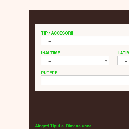
TIP / ACCESORII
INALTIME
LATI
PUTERE
Alegeti Tipul si Dimensiunea