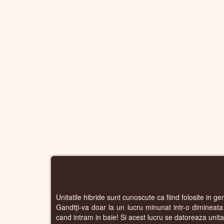
Unitatile hibride sunt cunoscute ca fiind folosite in ge
Gandtți-va doar la un lucru minunat intr-o dimineat
cand intram in baie! Si acest lucru se datoreaza unitatii