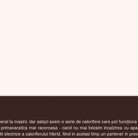
CALORIFERE HIBRID
neral la masini, dar astazi avem o serie de calorifere care pot funcționa f
a primavaratica mai racoroasa - cand nu mai folosim incalzirea cu ap
 electrice a caloriferului hibrid, fiind in acelasi timp un partener in preve