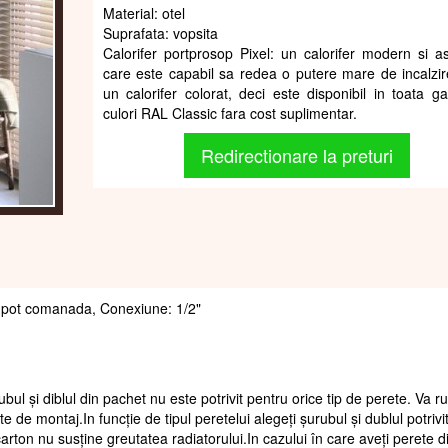
Material: otel
Suprafata: vopsita
Calorifer portprosop Pixel: un calorifer modern si as
care este capabil sa redea o putere mare de incalzir
un calorifer colorat, deci este disponibil in toata 
culori RAL Classic fara cost suplimentar.
Redirectionare la preturi
 se pot comanada, Conexiune: 1/2"
ubul și diblul din pachet nu este potrivit pentru orice tip de perete. Va 
te de montaj.In funcție de tipul peretelui alegeți șurubul și dublul potrivi
arton nu susține greutatea radiatorului.In cazului în care aveți perete d