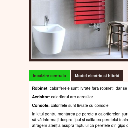
Incalzire centrala
Model electric si hibrid
Robinet
: caloriferele sunt livrate fara robineti, dar
Aerisitor:
caloriferul are aeresitor
Console:
calorifele sunt livrate cu console
In kitul pentru montarea pe perete a caloriferelor, șur
să vă informați despre tipul și calitatea peretelui înain
atragem atenția asupra faptului că peretele din gips c