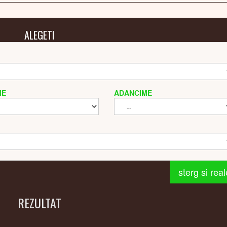
ALEGETI
ME
ADANCIME
sterg si rea
REZULTAT