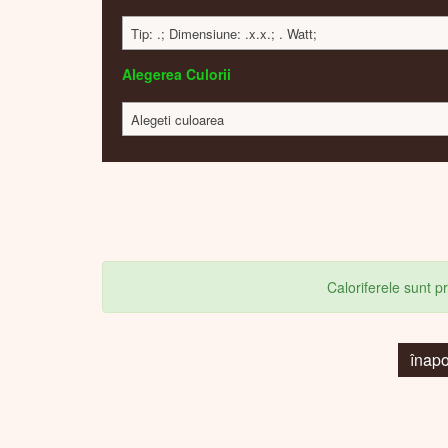
Tip: .; Dimensiune: .x.x.; . Watt;
Alegerea Culorii
Alegeti culoarea
Caloriferele sunt 
înap