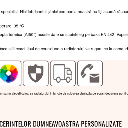
 specialist. Nici fabricantul și nici compania noastră nu își asumă răsp
perare: 95 °C
trepta termica (Δt50°) aceste date se subinteleg pe baza EN 442. Vopse
aca stiti exact tipul de conexiune a radiatorului va rugam ca la coman
am sa nu alegeti culoarea radiatorului in functie de culoarea vizulazita pe ecran deoarece pot fi 
 CERINTELOR DUMNEAVOASTRA PERSONALIZATE