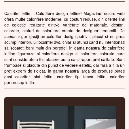
Calorifer ieftin – Calorifere design ieftine! Magazinul nostru web
ofera multe calorifere moderne, cu costuri reduse, din diferite linii
de colectie realizate dintr-o varietate de materiale, design,
colorate, alaturi de calorifere create de designeri renumiti. De
aceea, sigur gasiți un calorifer design potrivit, placut si nu prea
scump interiorului locuintei dvs. chiar si atunci cand nu intentionati
sa scoateti bani multi din portofel. In gama noastra de calorifere
ieftine figureaza si calorifere design si calorifere colorate care
sunt considerate a fi o afacere buna ca si raport pret calitate. Sunt
frumoase si placute din punct de vedere estetic, dar fara a fi la un
pret extrem de ridicat. In gama noastra larga de produse puteti
gasi calorifer plat ieftin, calorifer tip teava ieftin, calorifer
portprosop ieftin.