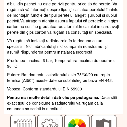
diblul din pachet nu este potrivit pentru orice tip de perete. Va
rugăm să vă informați despre tipul și calitatea peretelui înainte
de montaj.In funcție de tipul peretelui alegeți șurubul și dublul
potrivit.Va atragem atenția asupra faptului că peretele din gips
carton nu susține greutatea radiatorului.In cazului în care aveți
perete din gips carton vă rugăm să consultați un specialist.
Vă rugăm să instalați radiatoarele în totdeauna cu un
specialist. Nici fabricantul și nici compania noastră nu își
asumă răspunderea pentru instalarea incorectă.
Presiunea maxima: 6 bar, Temperatura maxima de operare:
90 °C
Putere: Randamentul caloriferului este 75/60/20 cu trepta
termica (Δt50°) aceste date se subinteleg pe baza EN 442.
Vopsea: Conform standardului DIN 55900
Pentru mai multe detalii dati clic pe pictograma.
Daca stiti
exact tipul de conexiune a radiatorului va rugam ca la
comanda sa scrieti in mentiuni.