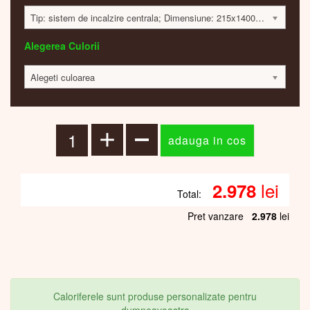
Tip: sistem de incalzire centrala; Dimensiune: 215x1400x43mm; 315 Watt; 2972 lei
Alegerea Culorii
Alegeti culoarea
lei
2.978
Total:
Pret vanzare
2.978
lei
Caloriferele sunt produse personalizate pentru