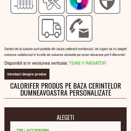
Devieri de la culoare sunt posibile din cauza calibrarii monitorului. Va rugam sa nu alegeti
culoarea radiatorului in functie de culoarea vizulazita pe ecran deoarece pot fi diferente!
Disponibil si in versiunea verticala:
TEAM V RADIATOR
intrebari despre produs
CALORIFER PRODUS PE BAZA CERINTELOR
DUMNEAVOASTRA PERSONALIZATE
ALEGETI
TIP / ACCESORII