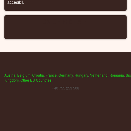
accesibil.
CALORIFERE WIFI
Austria
,
Belgium
,
Croatia
,
France
,
Germany
,
Hungary
,
Netherland
,
Romania
,
Sp
Kingdom
,
Other EU Countries
+40 755 253 508