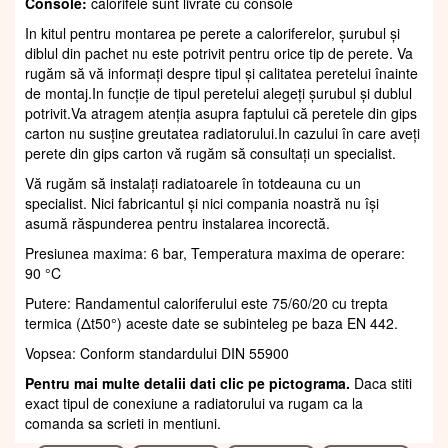
Console:
calorifele sunt livrate cu console
In kitul pentru montarea pe perete a caloriferelor, șurubul și
diblul din pachet nu este potrivit pentru orice tip de perete. Va
rugăm să vă informați despre tipul și calitatea peretelui înainte
de montaj.In funcție de tipul peretelui alegeți șurubul și dublul
potrivit.Va atragem atenția asupra faptului că peretele din gips
carton nu susține greutatea radiatorului.In cazului în care aveți
perete din gips carton vă rugăm să consultați un specialist.
Vă rugăm să instalați radiatoarele în totdeauna cu un
specialist. Nici fabricantul și nici compania noastră nu își
asumă răspunderea pentru instalarea incorectă.
Presiunea maxima: 6 bar, Temperatura maxima de operare:
90 °C
Putere: Randamentul caloriferului este 75/60/20 cu trepta
termica (Δt50°) aceste date se subinteleg pe baza EN 442.
Vopsea: Conform standardului DIN 55900
Pentru mai multe detalii dati clic pe pictograma.
Daca stiti
exact tipul de conexiune a radiatorului va rugam ca la
comanda sa scrieti in mentiuni.