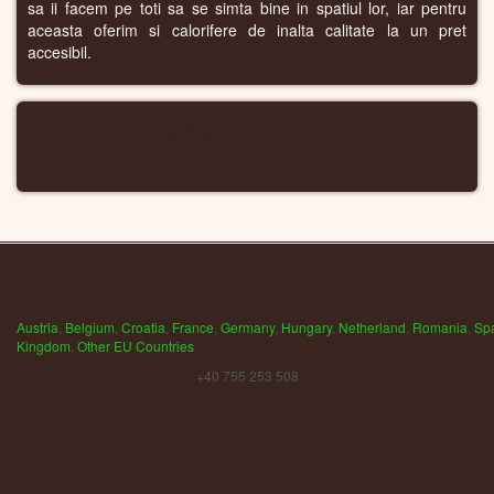
sa ii facem pe toti sa se simta bine in spatiul lor, iar pentru
aceasta oferim si calorifere de inalta calitate la un pret
accesibil.
CALORIFERE WIFI
Austria
,
Belgium
,
Croatia
,
France
,
Germany
,
Hungary
,
Netherland
,
Romania
,
Sp
Kingdom
,
Other EU Countries
+40 755 253 508