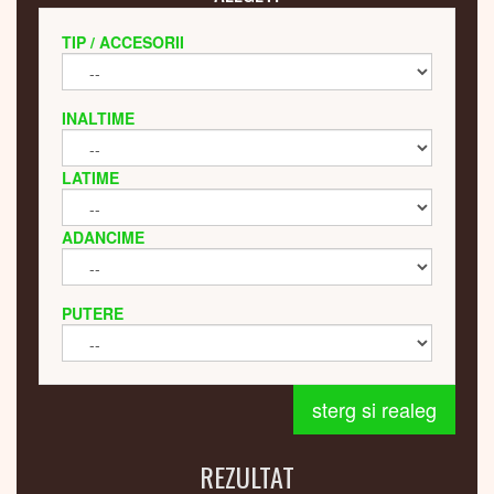
TIP / ACCESORII
INALTIME
LATIME
ADANCIME
PUTERE
sterg si realeg
REZULTAT