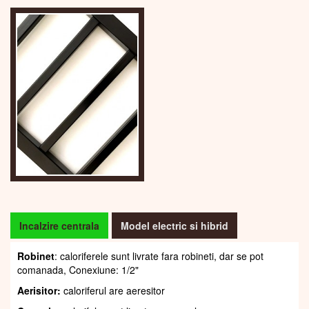
Incalzire centrala
Model electric si hibrid
Robinet
: caloriferele sunt livrate fara robineti, dar se pot
comanada, Conexiune: 1/2"
Aerisitor:
caloriferul are aeresitor