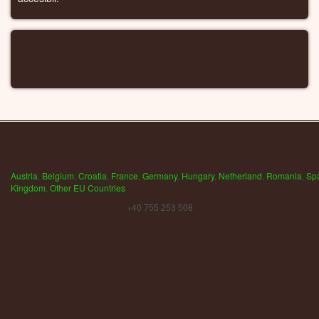
CALORIFERE WIFI
Austria
,
Belgium
,
Croatia
,
France
,
Germany
,
Hungary
,
Netherland
,
Romania
,
Sp
Kingdom
,
Other EU Countries
+40 755 253 508