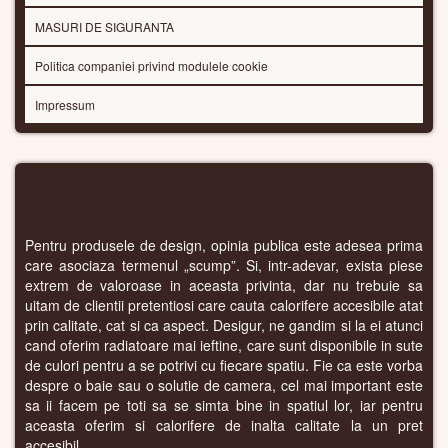
MASURI DE SIGURANTA
Politica companiei privind modulele cookie
Impressum
CALORIFERE DESIGN IEFTINE
Pentru produsele de design, opinia publica este adesea prima
care asociaza termenul „scump”. Si, intr-adevar, exista piese
extrem de valoroase in aceasta privinta, dar nu trebuie sa
uitam de clientii pretentiosi care cauta calorifere accesibile atat
prin calitate, cat si ca aspect. Desigur, ne gandim si la ei atunci
cand oferim radiatoare mai ieftine, care sunt disponibile in sute
de culori pentru a se potrivi cu fiecare spatiu. Fie ca este vorba
despre o baie sau o solutie de camera, cel mai important este
sa ii facem pe toti sa se simta bine in spatiul lor, iar pentru
aceasta oferim si calorifere de inalta calitate la un pret
accesibil.