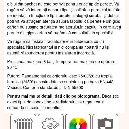
diblul din pachet nu este potrivit pentru orice tip de perete. Va
rugăm să vă informați despre tipul și calitatea peretelui înainte
de montaj.In funcție de tipul peretelui alegeți șurubul și dublul
potrivit.Va atragem atenția asupra faptului că peretele din gips
carton nu susține greutatea radiatorului.In cazului în care aveți
perete din gips carton vă rugăm să consultați un specialist.
Vă rugăm să instalați radiatoarele în totdeauna cu un
specialist. Nici fabricantul și nici compania noastră nu își
asumă răspunderea pentru instalarea incorectă.
Presiunea maxima: 6 bar, Temperatura maxima de operare:
90 °C
Putere: Randamentul caloriferului este 75/60/20 cu trepta
termica (Δt50°) aceste date se subinteleg pe baza EN 442.
Vopsea: Conform standardului DIN 55900
Pentru mai multe detalii dati clic pe pictograma.
Daca stiti
exact tipul de conexiune a radiatorului va rugam ca la
comanda sa scrieti in mentiuni.