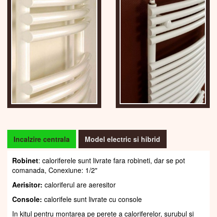
Incalzire centrala
Model electric si hibrid
Robinet
: caloriferele sunt livrate fara robineti, dar se pot
comanada, Conexiune: 1/2"
Aerisitor:
caloriferul are aeresitor
Console:
calorifele sunt livrate cu console
In kitul pentru montarea pe perete a caloriferelor, șurubul și