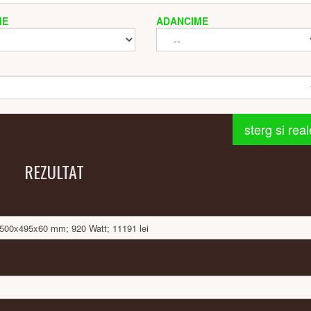
ME
ADANCIME
sterg si rea
REZULTAT
: 1500x495x60 mm; 920 Watt; 11191 lei