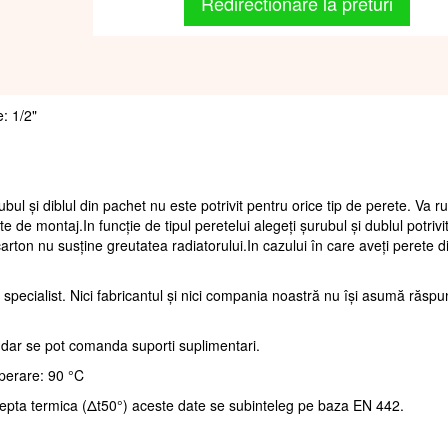
Redirectionare la preturi
e: 1/2"
ubul și diblul din pachet nu este potrivit pentru orice tip de perete. Va 
te de montaj.In funcție de tipul peretelui alegeți șurubul și dublul potrivi
arton nu susține greutatea radiatorului.In cazului în care aveți perete d
 specialist. Nici fabricantul și nici compania noastră nu își asumă răsp
, dar se pot comanda suporti suplimentari.
perare: 90 °C
repta termica (Δt50°) aceste date se subinteleg pe baza EN 442.