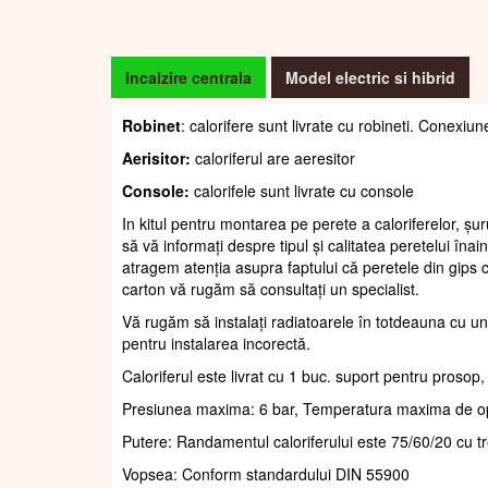
Incalzire centrala
Model electric si hibrid
Robinet
: calorifere sunt livrate cu robineti. Conexiun
Aerisitor:
caloriferul are aeresitor
Console:
calorifele sunt livrate cu console
In kitul pentru montarea pe perete a caloriferelor, șur
să vă informați despre tipul și calitatea peretelui înain
atragem atenția asupra faptului că peretele din gips c
carton vă rugăm să consultați un specialist.
Vă rugăm să instalați radiatoarele în totdeauna cu un
pentru instalarea incorectă.
Caloriferul este livrat cu 1 buc. suport pentru prosop
Presiunea maxima: 6 bar, Temperatura maxima de o
Putere: Randamentul caloriferului este 75/60/20 cu t
Vopsea: Conform standardului DIN 55900