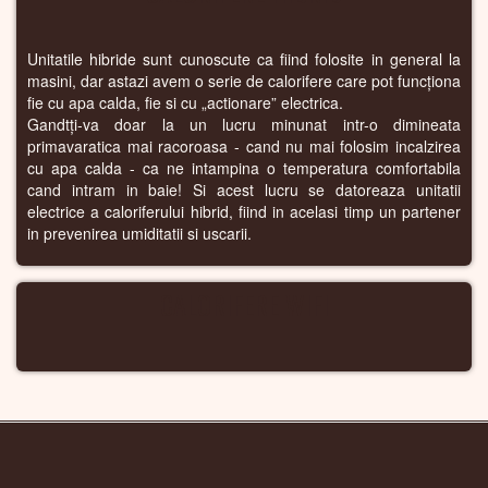
Unitatile hibride sunt cunoscute ca fiind folosite in general la
masini, dar astazi avem o serie de calorifere care pot funcționa
fie cu apa calda, fie si cu „actionare” electrica.
Gandtți-va doar la un lucru minunat intr-o dimineata
primavaratica mai racoroasa - cand nu mai folosim incalzirea
cu apa calda - ca ne intampina o temperatura comfortabila
cand intram in baie! Si acest lucru se datoreaza unitatii
electrice a caloriferului hibrid, fiind in acelasi timp un partener
in prevenirea umiditatii si uscarii.
CALORIFERE WIFI