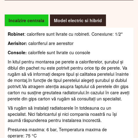
Incalzire centrala
Model electric si hibrid
Robinet
: calorifere sunt livrate cu robineti. Conexiune: 1/2"
Aerisitor:
caloriferul are aeresitor
Console:
calorifele sunt livrate cu console
In kitul pentru montarea pe perete a caloriferelor, șurubul și
diblul din pachet nu este potrivit pentru orice tip de perete. Va
rugăm să vă informați despre tipul și calitatea peretelui înainte
de montaj.In funcție de tipul peretelui alegeți șurubul și dublul
potrivit.Va atragem atenția asupra faptului că peretele din gips
carton nu susține greutatea radiatorului.In cazului în care aveți
perete din gips carton vă rugăm să consultați un specialist.
Vă rugăm să instalați radiatoarele în totdeauna cu un
specialist. Nici fabricantul și nici compania noastră nu își
asumă răspunderea pentru instalarea incorectă.
Presiunea maxima: 6 bar, Temperatura maxima de
operare: 75 °C