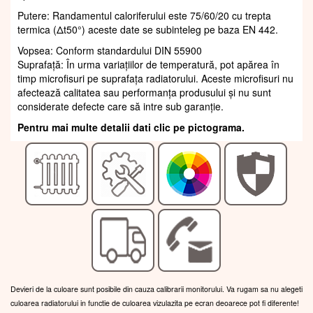
Putere: Randamentul caloriferului este 75/60/20 cu trepta
termica (Δt50°) aceste date se subinteleg pe baza EN 442.
Vopsea: Conform standardului DIN 55900
Suprafaţă: În urma variațiilor de temperatură, pot apărea în
timp microfisuri pe suprafața radiatorului. Aceste microfisuri nu
afectează calitatea sau performanța produsului și nu sunt
considerate defecte care să intre sub garanție.
Pentru mai multe detalii dati clic pe pictograma.
Devieri de la culoare sunt posibile din cauza calibrarii monitorului. Va rugam sa nu alegeti
culoarea radiatorului in functie de culoarea vizulazita pe ecran deoarece pot fi diferente!