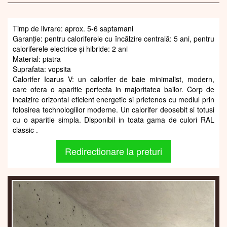
Timp de livrare: aprox. 5-6 saptamani
Garanție: pentru caloriferele cu încălzire centrală: 5 ani, pentru
caloriferele electrice și hibride: 2 ani
Material: piatra
Suprafata: vopsita
Calorifer Icarus V: un calorifer de baie minimalist, modern,
care ofera o aparitie perfecta in majoritatea bailor. Corp de
incalzire orizontal eficient energetic si prietenos cu mediul prin
folosirea technologiilor moderne. Un calorifer deosebit si totusi
cu o aparitie simpla. Disponibil in toata gama de culori RAL
classic .
Redirectionare la preturi