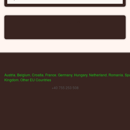
CALORIFERE WIFI
Austria
,
Belgium
,
Croatia
,
France
,
Germany
,
Hungary
,
Netherland
,
Romania
,
Sp
Kingdom
,
Other EU Countries
+40 755 253 508