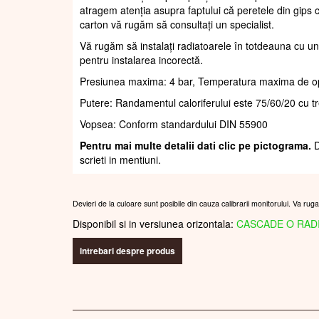
să vă informați despre tipul și calitatea peretelui înain
atragem atenția asupra faptului că peretele din gips c
carton vă rugăm să consultați un specialist.
Vă rugăm să instalați radiatoarele în totdeauna cu un
pentru instalarea incorectă.
Presiunea maxima: 4 bar, Temperatura maxima de o
Putere: Randamentul caloriferului este 75/60/20 cu t
Vopsea: Conform standardului DIN 55900
Pentru mai multe detalii dati clic pe pictograma.
D
scrieti in mentiuni.
Devieri de la culoare sunt posibile din cauza calibrarii monitorului. Va rug
Disponibil si in versiunea orizontala:
CASCADE O RAD
intrebari despre produs
CALORIFER PRODUS PE BAZA