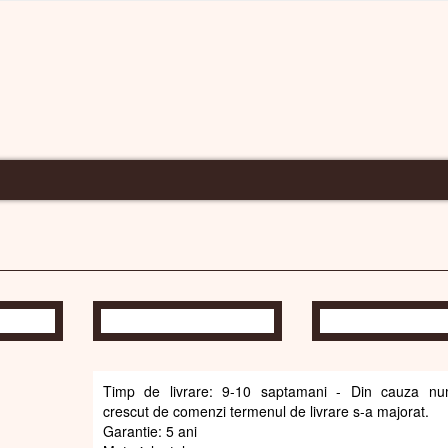
MODERNE.RO
ASCADE V RADIATOR
Timp de livrare: 9-10 saptamani - Din cauza num
crescut de comenzi termenul de livrare s-a majorat.
Garantie: 5 ani