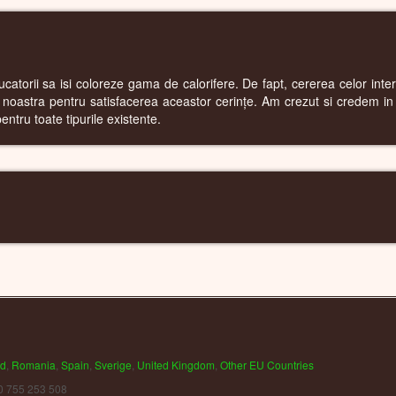
CALORIFERE COLORATE
orii sa isi coloreze gama de calorifere. De fapt, cererea celor intere
 noastra pentru satisfacerea aceastor cerințe. Am crezut si credem in 
pentru toate tipurile existente.
CALORIFERE WIFI
nd
,
Romania
,
Spain
,
Sverige
,
United Kingdom
,
Other EU Countries