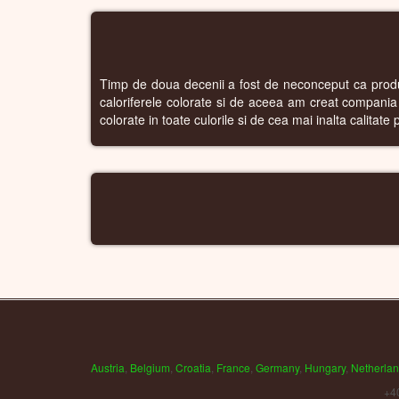
Timp de doua decenii a fost de neconceput ca producat
caloriferele colorate si de aceea am creat compania
colorate in toate culorile si de cea mai inalta calitate 
Austria
,
Belgium
,
Croatia
,
France
,
Germany
,
Hungary
,
Netherla