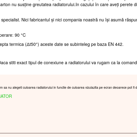
te de montaj.In funcție de tipul peretelui alegeți șurubul și dublul potrivi
arton nu susține greutatea radiatorului.In cazului în care aveți perete d
 specialist. Nici fabricantul și nici compania noastră nu își asumă răsp
perare: 90 °C
repta termica (Δt50°) aceste date se subinteleg pe baza EN 442.
aca stiti exact tipul de conexiune a radiatorului va rugam ca la coman
am sa nu alegeti culoarea radiatorului in functie de culoarea vizulazita pe ecran deoarece pot fi 
IATOR
 CERINTELOR DUMNEAVOASTRA PERSONALIZATE