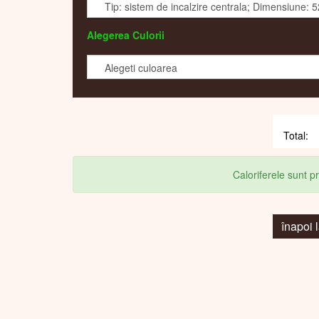
Alegerea Culorii
Caloriferele sunt 
înapoi