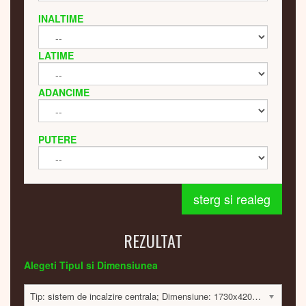
INALTIME
LATIME
ADANCIME
PUTERE
sterg si realeg
REZULTAT
Alegeti Tipul si Dimensiunea
Tip: sistem de incalzire centrala; Dimensiune: 1730x420x175 mm; 1220 Watt; 13313 lei