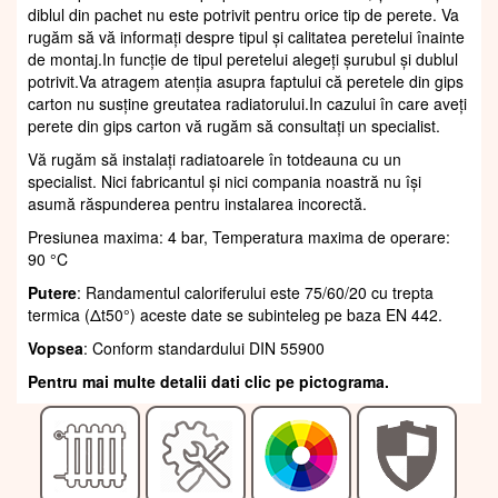
diblul din pachet nu este potrivit pentru orice tip de perete. Va
rugăm să vă informați despre tipul și calitatea peretelui înainte
de montaj.In funcție de tipul peretelui alegeți șurubul și dublul
potrivit.Va atragem atenția asupra faptului că peretele din gips
carton nu susține greutatea radiatorului.In cazului în care aveți
perete din gips carton vă rugăm să consultați un specialist.
Vă rugăm să instalați radiatoarele în totdeauna cu un
specialist. Nici fabricantul și nici compania noastră nu își
asumă răspunderea pentru instalarea incorectă.
Presiunea maxima: 4 bar, Temperatura maxima de operare:
90 °C
Putere
: Randamentul caloriferului este 75/60/20 cu trepta
termica (Δt50°) aceste date se subinteleg pe baza EN 442.
Vopsea
: Conform standardului DIN 55900
Pentru mai multe detalii dati clic pe pictograma.