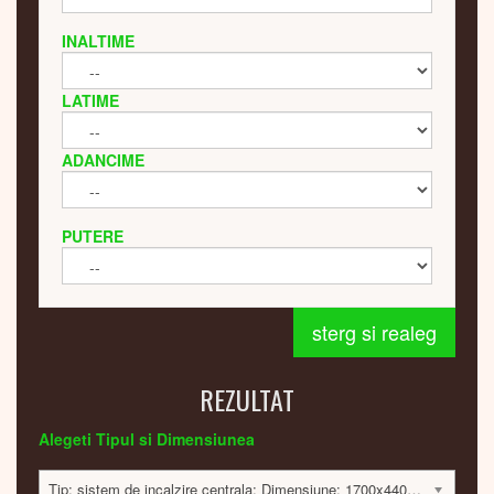
INALTIME
LATIME
ADANCIME
PUTERE
sterg si realeg
REZULTAT
Alegeti Tipul si Dimensiunea
Tip: sistem de incalzire centrala; Dimensiune: 1700x440x60mm; 678 Watt; 7290 lei