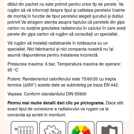
diblul din pachet nu este potrivit pentru orice tip de perete. Va
rugăm să vă informați despre tipul și calitatea peretelui înainte
de montaj.In funcție de tipul peretelui alegeți șurubul și dublul
potrivit.Va atragem atenția asupra faptului că peretele din gips
carton nu susține greutatea radiatorului.In cazului în care aveți
perete din gips carton vă rugăm să consultați un specialist.
Vă rugăm să instalați radiatoarele în totdeauna cu un
specialist. Nici fabricantul și nici compania noastră nu își
asumă răspunderea pentru instalarea incorectă.
Presiunea maxima: 6 bar, Temperatura maxima de operare:
95 °C
Putere: Randamentul caloriferului este 75/60/20 cu trepta
termica (Δt50°) aceste date se subinteleg pe baza EN 442.
Vopsea: Conform standardului DIN 55900
Pentru mai multe detalii dati clic pe pictograma.
Daca stiti
exact tipul de conexiune a radiatorului va rugam ca la
comanda sa scrieti in mentiuni.