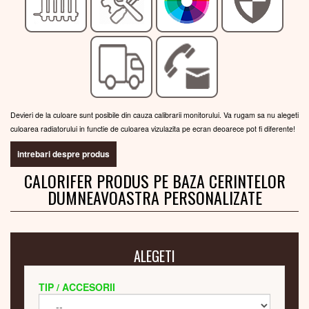
Devieri de la culoare sunt posibile din cauza calibrarii monitorului. Va rugam sa nu alegeti
culoarea radiatorului in functie de culoarea vizulazita pe ecran deoarece pot fi diferente!
intrebari despre produs
CALORIFER PRODUS PE BAZA CERINTELOR
DUMNEAVOASTRA PERSONALIZATE
ALEGETI
TIP / ACCESORII