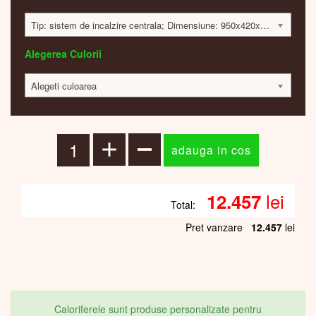
Tip: sistem de incalzire centrala; Dimensiune: 950x420x250mm; 925 Watt; 12421 lei
Alegerea Culorii
Alegeti culoarea
lei
12.457
Total:
Pret vanzare
12.457
lei
Caloriferele sunt produse personalizate pentru