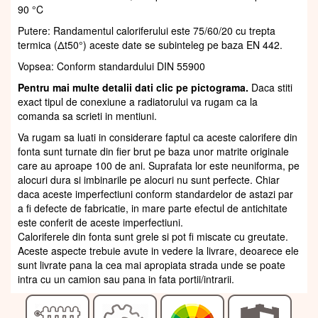
90 °C
Putere: Randamentul caloriferului este 75/60/20 cu trepta
termica (Δt50°) aceste date se subinteleg pe baza EN 442.
Vopsea: Conform standardului DIN 55900
Pentru mai multe detalii dati clic pe pictograma.
Daca stiti
exact tipul de conexiune a radiatorului va rugam ca la
comanda sa scrieti in mentiuni.
Va rugam sa luati in considerare faptul ca aceste calorifere din
fonta sunt turnate din fier brut pe baza unor matrite originale
care au aproape 100 de ani. Suprafata lor este neuniforma, pe
alocuri dura si imbinarile pe alocuri nu sunt perfecte. Chiar
daca aceste imperfectiuni conform standardelor de astazi par
a fi defecte de fabricatie, in mare parte efectul de antichitate
este conferit de aceste imperfectiuni.
Caloriferele din fonta sunt grele si pot fi miscate cu greutate.
Aceste aspecte trebuie avute in vedere la livrare, deoarece ele
sunt livrate pana la cea mai apropiata strada unde se poate
intra cu un camion sau pana in fata portii/intrarii.