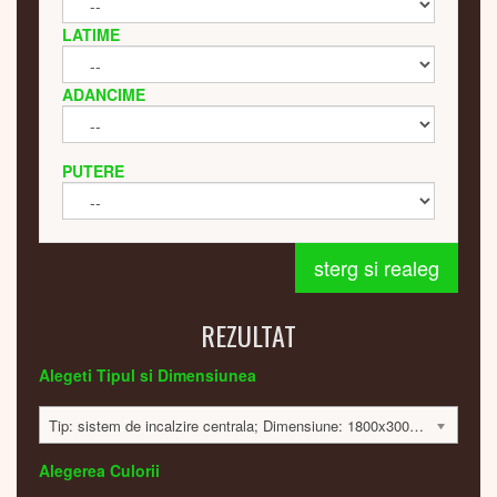
LATIME
ADANCIME
PUTERE
sterg si realeg
REZULTAT
Alegeti Tipul si Dimensiunea
Tip: sistem de incalzire centrala; Dimensiune: 1800x300x160mm; 424 Watt; 13914 lei
Alegerea Culorii