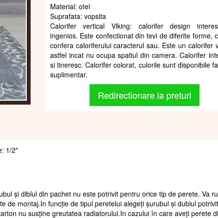
Material: otel
Suprafata: vopsita
Calorifer vertical Viking: calorifer design intere
ingenios. Este confectionat din tevi de diferite forme,
confera caloriferului caracterul sau. Este un calorifer v
astfel incat nu ocupa spatiul din camera. Calorifer int
si tineresc. Calorifer colorat, culorile sunt disponibile f
suplimentar.
Redirectionare la preturi
e: 1/2"
ubul și diblul din pachet nu este potrivit pentru orice tip de perete. Va 
te de montaj.In funcție de tipul peretelui alegeți șurubul și dublul potrivi
arton nu susține greutatea radiatorului.In cazului în care aveți perete d