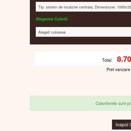
Tip: sistem de incalzire centrala; Dimensiune: 1000x
Alegerea Culorii
Alegeti culoarea
8.7
Total:
Pret vanzare
Caloriferele sunt 
înapoi