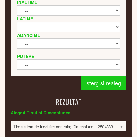
INALTIME
LATIME
ADANCIME
PUTERE
sterg si realeg
REZULTAT
Alegeti Tipul si Dimensiunea
Tip: sistem de incalzire centrala; Dimensiune: 1250x383x42mm; 380 Watt; 14595 lei