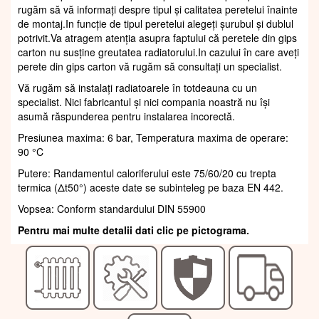
rugăm să vă informați despre tipul și calitatea peretelui înainte
de montaj.In funcție de tipul peretelui alegeți șurubul și dublul
potrivit.Va atragem atenția asupra faptului că peretele din gips
carton nu susține greutatea radiatorului.In cazului în care aveți
perete din gips carton vă rugăm să consultați un specialist.
Vă rugăm să instalați radiatoarele în totdeauna cu un
specialist. Nici fabricantul și nici compania noastră nu își
asumă răspunderea pentru instalarea incorectă.
Presiunea maxima: 6 bar, Temperatura maxima de operare:
90 °C
Putere: Randamentul caloriferului este 75/60/20 cu trepta
termica (Δt50°) aceste date se subinteleg pe baza EN 442.
Vopsea: Conform standardului DIN 55900
Pentru mai multe detalii dati clic pe pictograma.