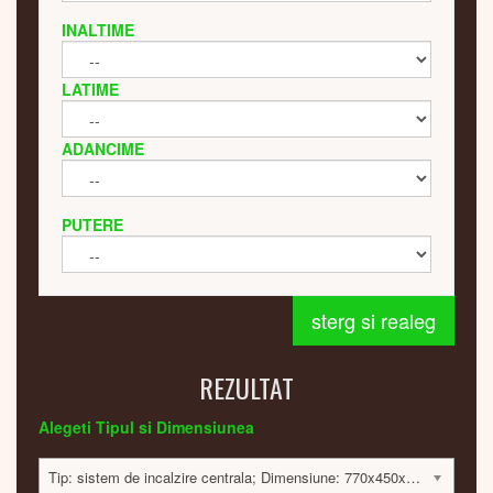
INALTIME
LATIME
ADANCIME
PUTERE
sterg si realeg
REZULTAT
Alegeti Tipul si Dimensiunea
Tip: sistem de incalzire centrala; Dimensiune: 770x450x30mm; 490 Watt; 9016 lei