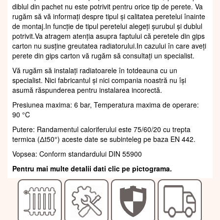
diblul din pachet nu este potrivit pentru orice tip de perete. Va
rugăm să vă informați despre tipul și calitatea peretelui înainte
de montaj.In funcție de tipul peretelui alegeți șurubul și dublul
potrivit.Va atragem atenția asupra faptului că peretele din gips
carton nu susține greutatea radiatorului.In cazului în care aveți
perete din gips carton vă rugăm să consultați un specialist.
Vă rugăm să instalați radiatoarele în totdeauna cu un
specialist. Nici fabricantul și nici compania noastră nu își
asumă răspunderea pentru instalarea incorectă.
Presiunea maxima: 6 bar, Temperatura maxima de operare:
90 °C
Putere: Randamentul caloriferului este 75/60/20 cu trepta
termica (Δt50°) aceste date se subinteleg pe baza EN 442.
Vopsea: Conform standardului DIN 55900
Pentru mai multe detalii dati clic pe pictograma.