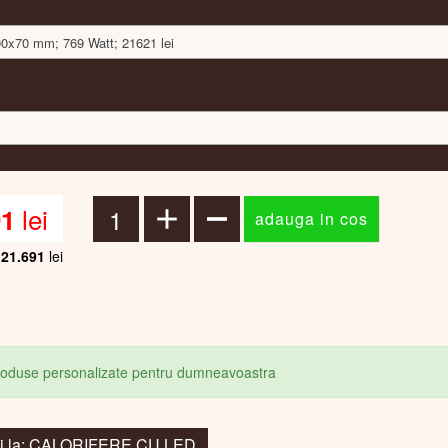
500x70 mm; 769 Watt; 21621 lei
lei
91
21.691
lei
produse personalizate pentru dumneavoastra
oi la: CALORIFERE CU LED