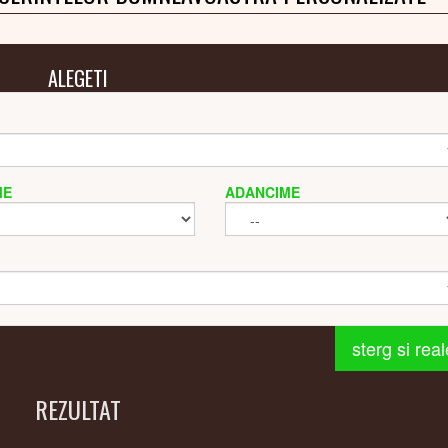
ALEGETI
ME
ADANCIME
sterg si rea
REZULTAT