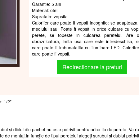
Garantie: 5 ani
Material: otel
Suprafata: vopsita
Calorifer care poate fi vopsit Incognito: se adapteaza 
mediului sau. Poate fi vopsit in orice culoare cu vo
perete, se topeste in culoarea peretelui. Are 
obraznicatura, imita usa care este intredeschisa, s
care poate fi imbunatatita cu iluminare LED. Calorifer 
care poate fi vopsit.
Redirectionare la preturi
e: 1/2"
ubul și diblul din pachet nu este potrivit pentru orice tip de perete. Va 
te de montaj.In funcție de tipul peretelui alegeți șurubul și dublul potrivi