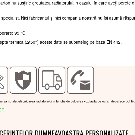
arton nu susține greutatea radiatorului.In cazului în care aveți perete d
 specialist. Nici fabricantul și nici compania noastră nu își asumă răsp
perare: 95 °C
repta termica (Δt50°) aceste date se subinteleg pe baza EN 442.
am sa nu alegeti culoarea radiatorului in functie de culoarea vizulazita pe ecran deoarece pot fi 
OR
 CERINTELOR DUMNEAVOASTRA PERSONALIZATE