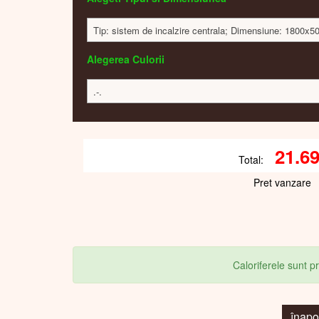
Tip: sistem de incalzire centrala; Dimensiune: 1800x
Alegerea Culorii
.-.
21.6
Total:
Pret vanzare
Caloriferele sunt 
înap