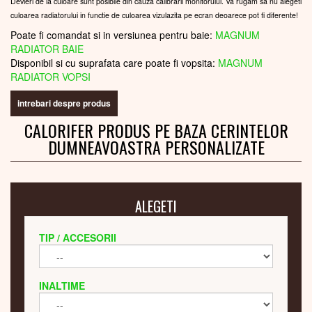
Devieri de la culoare sunt posibile din cauza calibrarii monitorului. Va rugam sa nu alegeti
culoarea radiatorului in functie de culoarea vizulazita pe ecran deoarece pot fi diferente!
Poate fi comandat si in versiunea pentru baie:
MAGNUM
RADIATOR BAIE
Disponibil si cu suprafata care poate fi vopsita:
MAGNUM
RADIATOR VOPSI
intrebari despre produs
CALORIFER PRODUS PE BAZA CERINTELOR
DUMNEAVOASTRA PERSONALIZATE
ALEGETI
TIP / ACCESORII
INALTIME