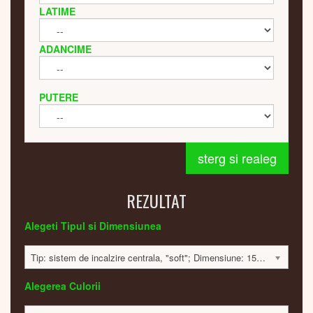
LATIME
ADANCIME
PUTERE
sterg si realeg
REZULTAT
Alegeti Tipul si Dimensiunea
Tip: sistem de incalzire centrala, "soft"; Dimensiune: 1500x495x60mm; 920 Watt; 10299 lei
Alegerea Culorii