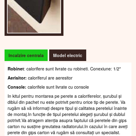
Incalzire centrala
Model electric
Robinet
: calorifere sunt livrate cu robineti. Conexiune: 1/2"
Aerisitor:
caloriferul are aeresitor
Console:
calorifele sunt livrate cu console
In kitul pentru montarea pe perete a caloriferelor, șurubul și
diblul din pachet nu este potrivit pentru orice tip de perete. Va
rugăm să vă informați despre tipul și calitatea peretelui înainte
de montaj.In funcție de tipul peretelui alegeți șurubul și dublul
potrivit.Va atragem atenția asupra faptului că peretele din gips
carton nu susține greutatea radiatorului.In cazului în care aveți
perete din gips carton vă rugăm să consultați un specialist.