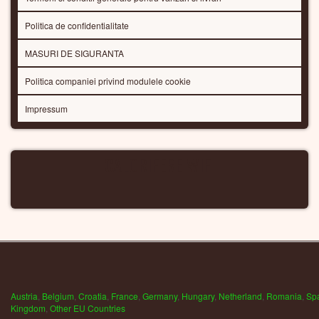
Politica de confidentialitate
MASURI DE SIGURANTA
Politica companiei privind modulele cookie
Impressum
CALORIFERE WIFI
Austria
,
Belgium
,
Croatia
,
France
,
Germany
,
Hungary
,
Netherland
,
Romania
,
Sp
Kingdom
,
Other EU Countries