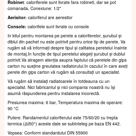
Robinet
: caloriferele sunt livrate fara robineti, dar se pot
comanada, Conexiune: 1/2"
Aerisitor:
caloriferul are aeresitor
Console:
calorifele sunt livrate cu console
In kitul pentru montarea pe perete a caloriferelor, șurubul și
diblul din pachet nu este potrivit pentru orice tip de perete. Va
rugăm să vă informați despre tipul și calitatea peretelui înainte
de montaj.In funcție de tipul peretelui alegeți șurubul și dublul
potrivit.Va atragem atenția asupra faptului că peretele din gips
carton nu susține greutatea radiatorului.In cazului în care aveți
perete din gips carton vă rugăm să consultați un specialist.
Vă rugăm să instalați radiatoarele în totdeauna cu un
specialist. Nici fabricantul și nici compania noastră nu își
asumă răspunderea pentru instalarea incorectă.
Presiunea maxima: 6 bar, Temperatura maxima de operare:
90 °C
Putere: Randamentul caloriferului este 75/60/20 cu trepta
termica (Δt50°) aceste date se subinteleg pe baza EN 442.
Vopsea: Conform standardului DIN 55900