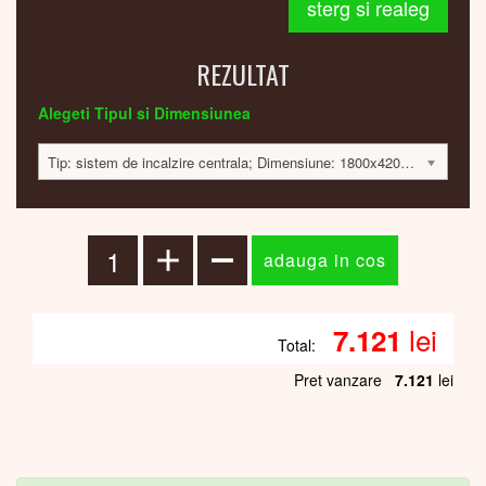
sterg si realeg
REZULTAT
Alegeti Tipul si Dimensiunea
Tip: sistem de incalzire centrala; Dimensiune: 1800x420x60; 584 Watt; 7100 lei
lei
7.121
Total:
Pret vanzare
7.121
lei