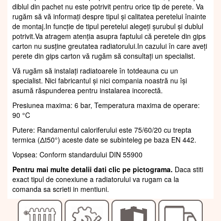
diblul din pachet nu este potrivit pentru orice tip de perete. Va
rugăm să vă informați despre tipul și calitatea peretelui înainte
de montaj.In funcție de tipul peretelui alegeți șurubul și dublul
potrivit.Va atragem atenția asupra faptului că peretele din gips
carton nu susține greutatea radiatorului.In cazului în care aveți
perete din gips carton vă rugăm să consultați un specialist.
Vă rugăm să instalați radiatoarele în totdeauna cu un
specialist. Nici fabricantul și nici compania noastră nu își
asumă răspunderea pentru instalarea incorectă.
Presiunea maxima: 6 bar, Temperatura maxima de operare:
90 °C
Putere: Randamentul caloriferului este 75/60/20 cu trepta
termica (Δt50°) aceste date se subinteleg pe baza EN 442.
Vopsea: Conform standardului DIN 55900
Pentru mai multe detalii dati clic pe pictograma.
Daca stiti
exact tipul de conexiune a radiatorului va rugam ca la
comanda sa scrieti in mentiuni.