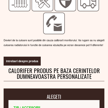
Devieri de la culoare sunt posibile din cauza calibrarii monitorului. Va rugam sa nu alegeti
culoarea radiatorului in functie de culoarea vizulazita pe ecran deoarece pot fi diferente!
intrebari despre produs
CALORIFER PRODUS PE BAZA CERINTELOR
DUMNEAVOASTRA PERSONALIZATE
ALEGETI
TIP / ACCESORII