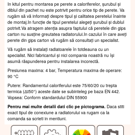
In kitul pentru montarea pe perete a caloriferelor, șurubul și
diblul din pachet nu este potrivit pentru orice tip de perete. Va
rugăm să vă informați despre tipul și calitatea peretelui înainte
de montaj.In funcție de tipul peretelui alegeți șurubul și dublul
potrivit.Va atragem atenția asupra faptului că peretele din gips
carton nu susține greutatea radiatorului.In cazului în care aveți
perete din gips carton vă rugăm să consultați un specialist.
Vă rugăm să instalați radiatoarele în totdeauna cu un
specialist. Nici fabricantul și nici compania noastră nu își
asumă răspunderea pentru instalarea incorectă.
Presiunea maxima: 4 bar, Temperatura maxima de operare:
90 °C
Putere: Randamentul caloriferului este 75/60/20 cu trepta
termica (Δt50°) aceste date se subinteleg pe baza EN 442.
Vopsea: Conform standardului DIN 55900
Pentru mai multe detalii dati clic pe pictograma.
Daca stiti
exact tipul de conexiune a radiatorului va rugam ca la
comanda sa scrieti in mentiuni.