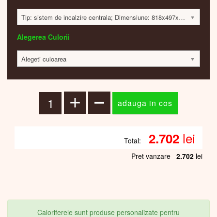
Tip: sistem de incalzire centrala; Dimensiune: 818x497x40 mm; 366 Watt; 2692 lei
Alegerea Culorii
Alegeti culoarea
lei
2.702
Total:
Pret vanzare
2.702
lei
Caloriferele sunt produse personalizate pentru