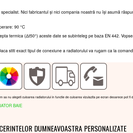
 specialist. Nici fabricantul și nici compania noastră nu își asumă răsp
perare: 90 °C
trepta termica (Δt50°) aceste date se subinteleg pe baza EN 442. Vopse
aca stiti exact tipul de conexiune a radiatorului va rugam ca la coman
am sa nu alegeti culoarea radiatorului in functie de culoarea vizulazita pe ecran deoarece pot fi 
IATOR BAIE
 CERINTELOR DUMNEAVOASTRA PERSONALIZATE