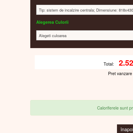
Tip: sistem de incalzire centrala; Dimensiune: 818x43
Alegerea Culorii
Alegeti culoarea
2.5
Total:
Pret vanzare
Caloriferele sunt 
înapo