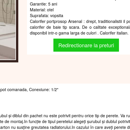
Garantie: 5 ani
Material: otel
Suprafata: vopsita
Calorifer portprosop Arsenal : drept, traditionalistii il 
calorifer de baie tip scara. De o calitate exceptional
disponibil intr-o gama larga de culori . Calorifer italian.
Redirectionare la preturi
 se pot comanada, Conexiune: 1/2"
ubul și diblul din pachet nu este potrivit pentru orice tip de perete. Va 
te de montaj.In funcție de tipul peretelui alegeți șurubul și dublul potrivi
arton nu susține greutatea radiatorului.In cazului în care aveți perete d