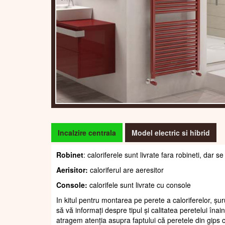
Incalzire centrala
Model electric si hibrid
Robinet
: caloriferele sunt livrate fara robineti, dar
Aerisitor:
caloriferul are aeresitor
Console:
calorifele sunt livrate cu console
In kitul pentru montarea pe perete a caloriferelor, șur
să vă informați despre tipul și calitatea peretelui înain
atragem atenția asupra faptului că peretele din gips c