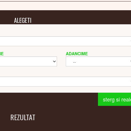
ALEGETI
ME
ADANCIME
sterg si rea
REZULTAT