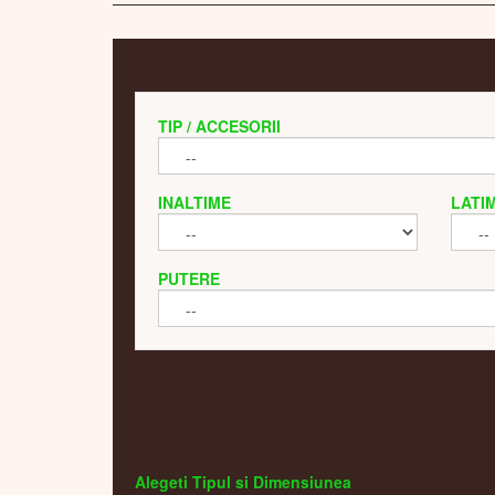
TIP / ACCESORII
INALTIME
LATI
PUTERE
Alegeti Tipul si Dimensiunea