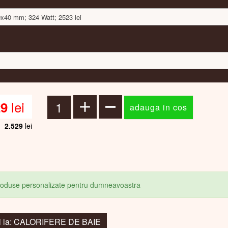
0x40 mm; 324 Watt; 2523 lei
lei
29
2.529
lei
produse personalizate pentru dumneavoastra
i la: CALORIFERE DE BAIE