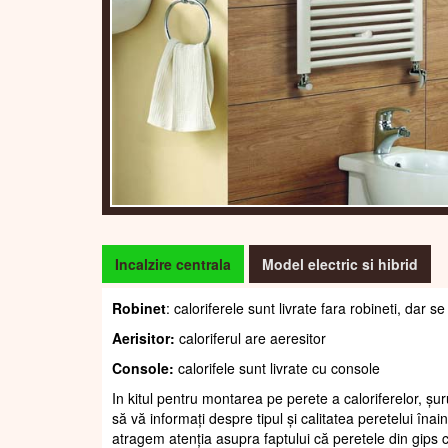
Incalzire centrala
Model electric si hibrid
Robinet
: caloriferele sunt livrate fara robineti, dar
Aerisitor:
caloriferul are aeresitor
Console:
calorifele sunt livrate cu console
In kitul pentru montarea pe perete a caloriferelor, șur
să vă informați despre tipul și calitatea peretelui înain
atragem atenția asupra faptului că peretele din gips c