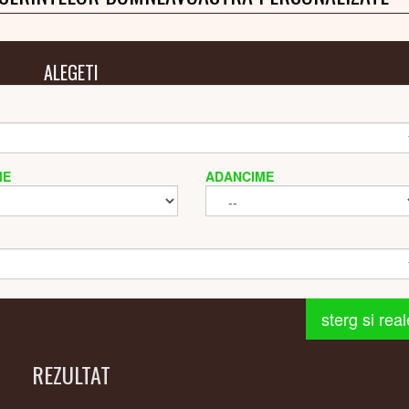
ALEGETI
ME
ADANCIME
sterg si rea
REZULTAT