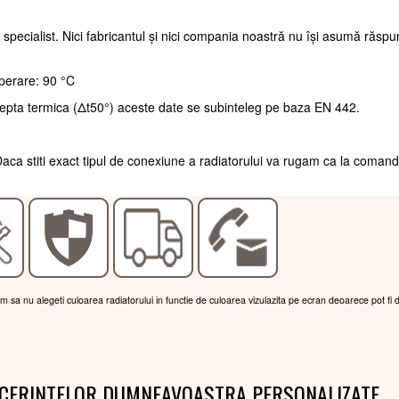
 specialist. Nici fabricantul și nici compania noastră nu își asumă răsp
perare: 90 °C
repta termica (Δt50°) aceste date se subinteleg pe baza EN 442.
aca stiti exact tipul de conexiune a radiatorului va rugam ca la coman
am sa nu alegeti culoarea radiatorului in functie de culoarea vizulazita pe ecran deoarece pot fi 
 CERINTELOR DUMNEAVOASTRA PERSONALIZATE