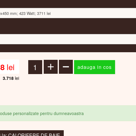
0x450 mm; 423 Watt; 3711 lei
lei
18
3.718
lei
produse personalizate pentru dumneavoastra
i la: CALORIFERE DE BAIE