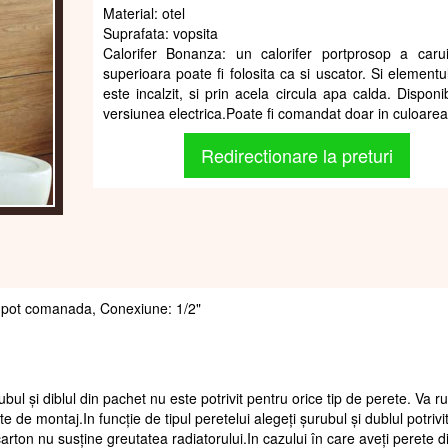
Material: otel
Suprafata: vopsita
Calorifer Bonanza: un calorifer portprosop a caru
superioara poate fi folosita ca si uscator. Si elementul
este incalzit, si prin acela circula apa calda. Disponib
versiunea electrica.Poate fi comandat doar in culoarea
Redirectionare la preturi
 se pot comanada, Conexiune: 1/2"
ubul și diblul din pachet nu este potrivit pentru orice tip de perete. Va 
te de montaj.In funcție de tipul peretelui alegeți șurubul și dublul potrivi
arton nu susține greutatea radiatorului.In cazului în care aveți perete d