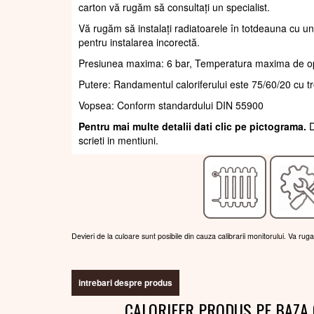
carton vă rugăm să consultați un specialist.
Vă rugăm să instalați radiatoarele în totdeauna cu un
pentru instalarea incorectă.
Presiunea maxima: 6 bar, Temperatura maxima de o
Putere: Randamentul caloriferului este 75/60/20 cu t
Vopsea: Conform standardului DIN 55900
Pentru mai multe detalii dati clic pe pictograma.
D
scrieti in mentiuni.
Devieri de la culoare sunt posibile din cauza calibrarii monitorului. Va rug
intrebari despre produs
CALORIFER PRODUS PE BAZA