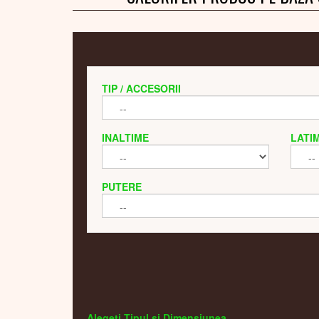
TIP / ACCESORII
INALTIME
LATI
PUTERE
Alegeti Tipul si Dimensiunea