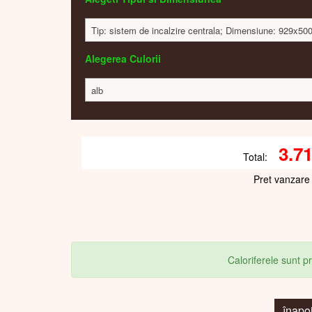
Tip: sistem de incalzire centrala; Dimensiune: 929x50
Alegerea Culorii
alb
3.7
Total:
Pret vanzare
Caloriferele sunt 
înapo