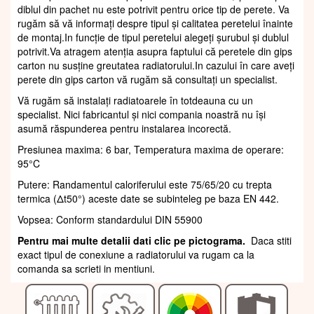
diblul din pachet nu este potrivit pentru orice tip de perete. Va
rugăm să vă informați despre tipul și calitatea peretelui înainte
de montaj.In funcție de tipul peretelui alegeți șurubul și dublul
potrivit.Va atragem atenția asupra faptului că peretele din gips
carton nu susține greutatea radiatorului.In cazului în care aveți
perete din gips carton vă rugăm să consultați un specialist.
Vă rugăm să instalați radiatoarele în totdeauna cu un
specialist. Nici fabricantul și nici compania noastră nu își
asumă răspunderea pentru instalarea incorectă.
Presiunea maxima: 6 bar, Temperatura maxima de operare:
95°C
Putere: Randamentul caloriferului este 75/65/20 cu trepta
termica (Δt50°) aceste date se subinteleg pe baza EN 442.
Vopsea: Conform standardului DIN 55900
Pentru mai multe detalii dati clic pe pictograma.
Daca stiti
exact tipul de conexiune a radiatorului va rugam ca la
comanda sa scrieti in mentiuni.