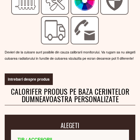
Devieri de la culoare sunt posibile din cauza calibrarii monitorului. Va rugam sa nu alegeti
culoarea radiatorului in functie de culoarea vizulazita pe ecran deoarece pot fi diferente!
intrebari despre produs
CALORIFER PRODUS PE BAZA CERINTELOR
DUMNEAVOASTRA PERSONALIZATE
ALEGETI
TIP / ACCESORII