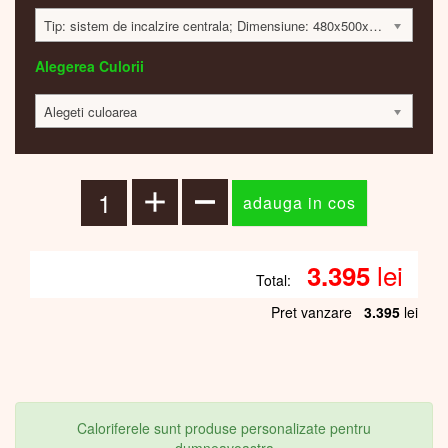
Tip: sistem de incalzire centrala; Dimensiune: 480x500x30mm; 173 Watt; 3384 lei
Alegerea Culorii
Alegeti culoarea
lei
3.395
Total:
Pret vanzare
3.395
lei
Caloriferele sunt produse personalizate pentru