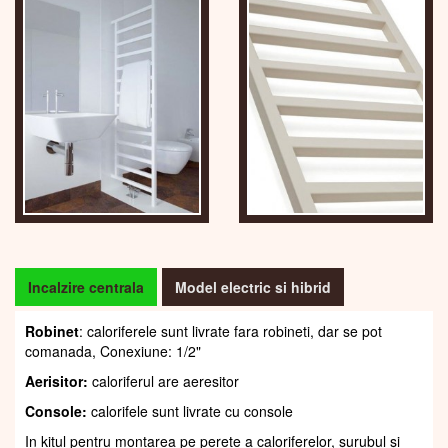
Incalzire centrala
Model electric si hibrid
Robinet
: caloriferele sunt livrate fara robineti, dar se pot
comanada, Conexiune: 1/2"
Aerisitor:
caloriferul are aeresitor
Console:
calorifele sunt livrate cu console
In kitul pentru montarea pe perete a caloriferelor, șurubul și