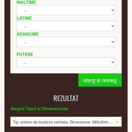
INALTIME
LATIME
ADANCIME
PUTERE
sterg si realeg
REZULTAT
Alegeti Tipul si Dimensiunea
Tip: sistem de incalzire centrala; Dimensiune: 685x500x35mm; 384 Watt; 3521 lei