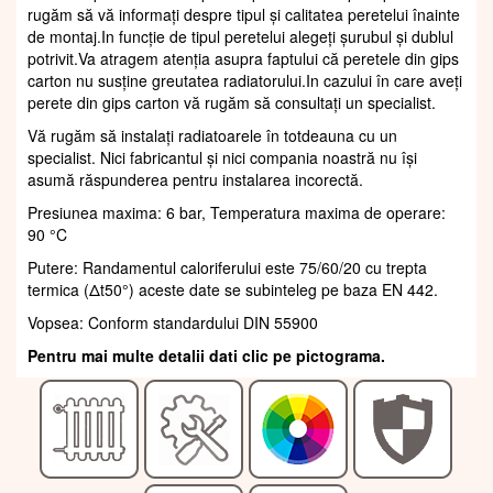
rugăm să vă informați despre tipul și calitatea peretelui înainte
de montaj.In funcție de tipul peretelui alegeți șurubul și dublul
potrivit.Va atragem atenția asupra faptului că peretele din gips
carton nu susține greutatea radiatorului.In cazului în care aveți
perete din gips carton vă rugăm să consultați un specialist.
Vă rugăm să instalați radiatoarele în totdeauna cu un
specialist. Nici fabricantul și nici compania noastră nu își
asumă răspunderea pentru instalarea incorectă.
Presiunea maxima: 6 bar, Temperatura maxima de operare:
90 °C
Putere: Randamentul caloriferului este 75/60/20 cu trepta
termica (Δt50°) aceste date se subinteleg pe baza EN 442.
Vopsea: Conform standardului DIN 55900
Pentru mai multe detalii dati clic pe pictograma.