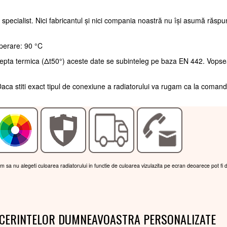
 specialist. Nici fabricantul și nici compania noastră nu își asumă răsp
perare: 90 °C
trepta termica (Δt50°) aceste date se subinteleg pe baza EN 442. Vopse
aca stiti exact tipul de conexiune a radiatorului va rugam ca la coman
am sa nu alegeti culoarea radiatorului in functie de culoarea vizulazita pe ecran deoarece pot fi 
 CERINTELOR DUMNEAVOASTRA PERSONALIZATE