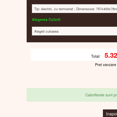
Tip: electric, cu termostat ; Dimensiune: 757x400x78m
Alegerea Culorii
Alegeti culoarea
5.3
Total:
Pret vanzare
Caloriferele sunt 
înapo