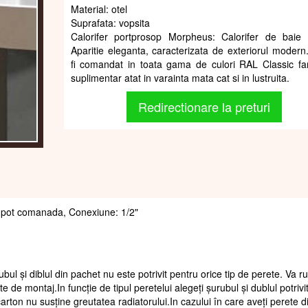
Material: otel
Suprafata: vopsita
Calorifer portprosop Morpheus: Calorifer de baie 
Aparitie eleganta, caracterizata de exteriorul modern
fi comandat in toata gama de culori RAL Classic fa
suplimentar atat in varainta mata cat si in lustruita.
Redirectionare la preturi
 se pot comanada, Conexiune: 1/2"
ubul și diblul din pachet nu este potrivit pentru orice tip de perete. Va 
te de montaj.In funcție de tipul peretelui alegeți șurubul și dublul potrivi
arton nu susține greutatea radiatorului.In cazului în care aveți perete d