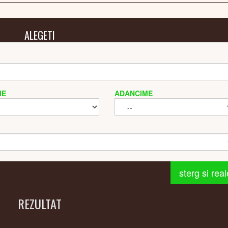
ALEGETI
ME
ADANCIME
sterg si rea
REZULTAT