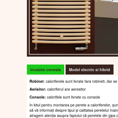
Incalzire centrala
Model electric si hibrid
Robinet
: caloriferele sunt livrate fara robineti, dar
Aerisitor:
caloriferul are aeresitor
Console:
calorifele sunt livrate cu console
In kitul pentru montarea pe perete a caloriferelor, șur
să vă informați despre tipul și calitatea peretelui înain
atragem atenția asupra faptului că peretele din gips c