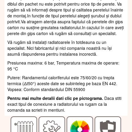
diblul din pachet nu este potrivit pentru orice tip de perete. Va
rugăm să vă informați despre tipul și calitatea peretelui înainte
de montaj.In funcție de tipul peretelui alegeți șurubul și dublul
potrivit.Va atragem atenția asupra faptului că peretele din gips
carton nu susține greutatea radiatorului.In cazului în care aveți
perete din gips carton vă rugăm să consultați un specialist.
Vă rugăm să instalați radiatoarele în totdeauna cu un
specialist. Nici fabricantul și nici compania noastră nu își
asumă răspunderea pentru instalarea incorectă.
Presiunea maxima: 6 bar, Temperatura maxima de operare:
95 °C
Putere: Randamentul caloriferului este 75/60/20 cu trepta
termica (Δt50°) aceste date se subinteleg pe baza EN 442.
Vopsea: Conform standardului DIN 55900
Pentru mai multe detalii dati clic pe pictograma.
Daca stiti
exact tipul de conexiune a radiatorului va rugam ca la
comanda sa scrieti in mentiuni.