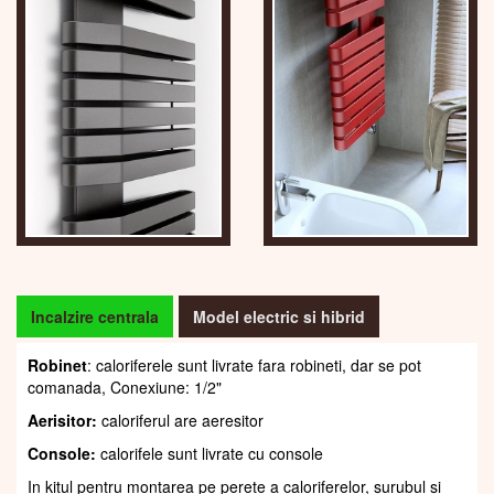
Incalzire centrala
Model electric si hibrid
Robinet
: caloriferele sunt livrate fara robineti, dar se pot
comanada, Conexiune: 1/2"
Aerisitor:
caloriferul are aeresitor
Console:
calorifele sunt livrate cu console
In kitul pentru montarea pe perete a caloriferelor, șurubul și