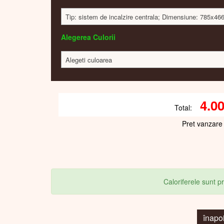
Tip: sistem de incalzire centrala; Dimensiune: 785x4
Alegerea Culorii
Alegeti culoarea
4.0
Total:
Pret vanzare
Caloriferele sunt 
înapo