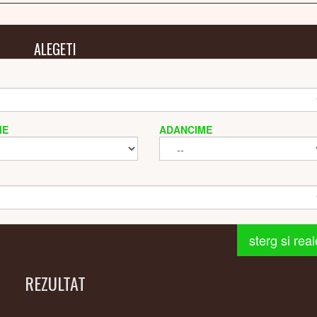
ALEGETI
ME
ADANCIME
sterg si rea
REZULTAT