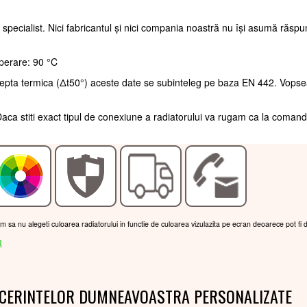
 specialist. Nici fabricantul și nici compania noastră nu își asumă răsp
perare: 90 °C
trepta termica (Δt50°) aceste date se subinteleg pe baza EN 442. Vopse
aca stiti exact tipul de conexiune a radiatorului va rugam ca la coman
am sa nu alegeti culoarea radiatorului in functie de culoarea vizulazita pe ecran deoarece pot fi 
R
 CERINTELOR DUMNEAVOASTRA PERSONALIZATE