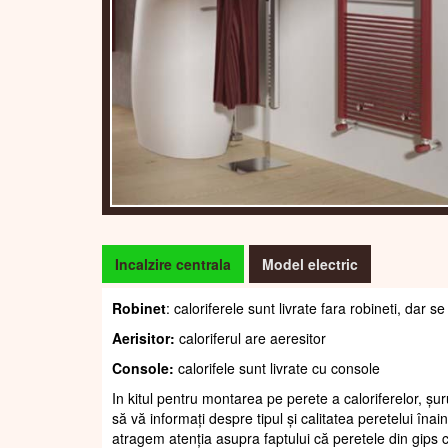
Incalzire centrala
Model electric
Robinet
: caloriferele sunt livrate fara robineti, dar
Aerisitor:
caloriferul are aeresitor
Console:
calorifele sunt livrate cu console
In kitul pentru montarea pe perete a caloriferelor, șur
să vă informați despre tipul și calitatea peretelui înain
atragem atenția asupra faptului că peretele din gips c