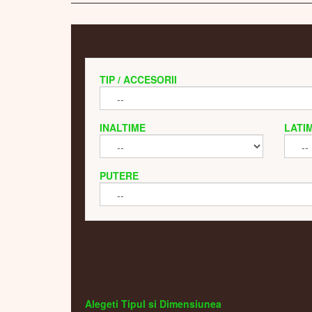
TIP / ACCESORII
INALTIME
LATI
PUTERE
Alegeti Tipul si Dimensiunea