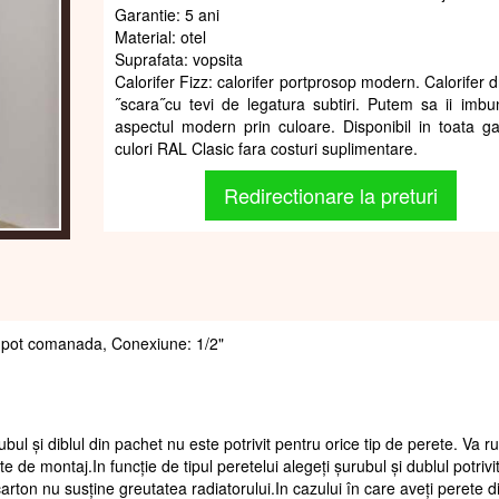
Garantie: 5 ani
Material: otel
Suprafata: vopsita
Calorifer Fizz: calorifer portprosop modern. Calorifer d
˝scara˝cu tevi de legatura subtiri. Putem sa ii imbu
aspectul modern prin culoare. Disponibil in toata 
culori RAL Clasic fara costuri suplimentare.
Redirectionare la preturi
 se pot comanada, Conexiune: 1/2"
ubul și diblul din pachet nu este potrivit pentru orice tip de perete. Va 
te de montaj.In funcție de tipul peretelui alegeți șurubul și dublul potrivi
arton nu susține greutatea radiatorului.In cazului în care aveți perete d