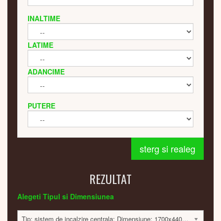
INALTIME
LATIME
ADANCIME
PUTERE
sterg si realeg
REZULTAT
Alegeti Tipul si Dimensiunea
Tip: sistem de incalzire centrala; Dimensiune: 1700x440x60mm; 678 Watt; 7290 lei