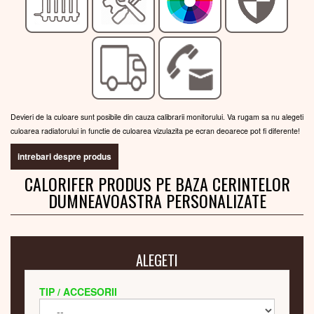
Devieri de la culoare sunt posibile din cauza calibrarii monitorului. Va rugam sa nu alegeti
culoarea radiatorului in functie de culoarea vizulazita pe ecran deoarece pot fi diferente!
intrebari despre produs
CALORIFER PRODUS PE BAZA CERINTELOR
DUMNEAVOASTRA PERSONALIZATE
ALEGETI
TIP / ACCESORII