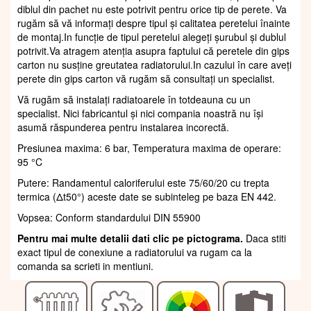
diblul din pachet nu este potrivit pentru orice tip de perete. Va
rugăm să vă informați despre tipul și calitatea peretelui înainte
de montaj.In funcție de tipul peretelui alegeți șurubul și dublul
potrivit.Va atragem atenția asupra faptului că peretele din gips
carton nu susține greutatea radiatorului.In cazului în care aveți
perete din gips carton vă rugăm să consultați un specialist.
Vă rugăm să instalați radiatoarele în totdeauna cu un
specialist. Nici fabricantul și nici compania noastră nu își
asumă răspunderea pentru instalarea incorectă.
Presiunea maxima: 6 bar, Temperatura maxima de operare:
95 °C
Putere: Randamentul caloriferului este 75/60/20 cu trepta
termica (Δt50°) aceste date se subinteleg pe baza EN 442.
Vopsea: Conform standardului DIN 55900
Pentru mai multe detalii dati clic pe pictograma.
Daca stiti
exact tipul de conexiune a radiatorului va rugam ca la
comanda sa scrieti in mentiuni.