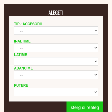
ALEGETI
TIP / ACCESORII
INALTIME
LATIME
ADANCIME
PUTERE
sterg si realeg