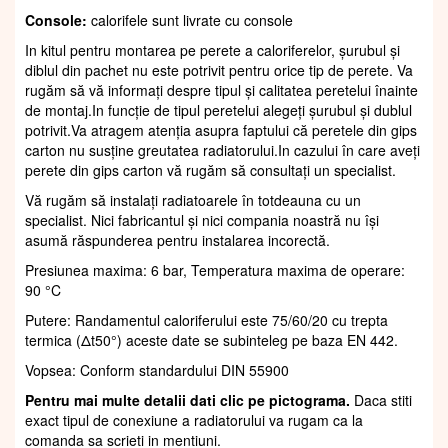
Console:
calorifele sunt livrate cu console
In kitul pentru montarea pe perete a caloriferelor, șurubul și
diblul din pachet nu este potrivit pentru orice tip de perete. Va
rugăm să vă informați despre tipul și calitatea peretelui înainte
de montaj.In funcție de tipul peretelui alegeți șurubul și dublul
potrivit.Va atragem atenția asupra faptului că peretele din gips
carton nu susține greutatea radiatorului.In cazului în care aveți
perete din gips carton vă rugăm să consultați un specialist.
Vă rugăm să instalați radiatoarele în totdeauna cu un
specialist. Nici fabricantul și nici compania noastră nu își
asumă răspunderea pentru instalarea incorectă.
Presiunea maxima: 6 bar, Temperatura maxima de operare:
90 °C
Putere: Randamentul caloriferului este 75/60/20 cu trepta
termica (Δt50°) aceste date se subinteleg pe baza EN 442.
Vopsea: Conform standardului DIN 55900
Pentru mai multe detalii dati clic pe pictograma.
Daca stiti
exact tipul de conexiune a radiatorului va rugam ca la
comanda sa scrieti in mentiuni.