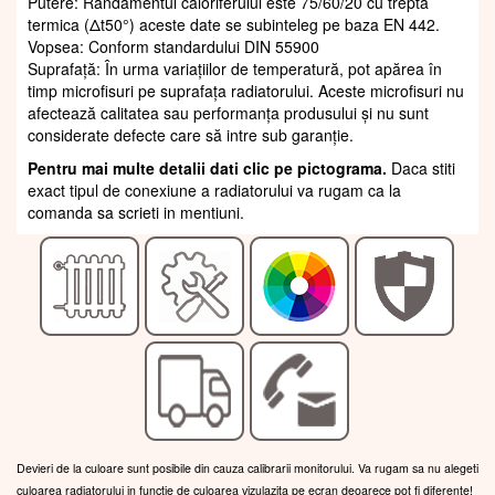
Putere: Randamentul caloriferului este 75/60/20 cu trepta
termica (Δt50°) aceste date se subinteleg pe baza EN 442.
Vopsea: Conform standardului DIN 55900
Suprafaţă: În urma variațiilor de temperatură, pot apărea în
timp microfisuri pe suprafața radiatorului. Aceste microfisuri nu
afectează calitatea sau performanța produsului și nu sunt
considerate defecte care să intre sub garanție.
Pentru mai multe detalii dati clic pe pictograma.
Daca stiti
exact tipul de conexiune a radiatorului va rugam ca la
comanda sa scrieti in mentiuni.
Devieri de la culoare sunt posibile din cauza calibrarii monitorului. Va rugam sa nu alegeti
culoarea radiatorului in functie de culoarea vizulazita pe ecran deoarece pot fi diferente!