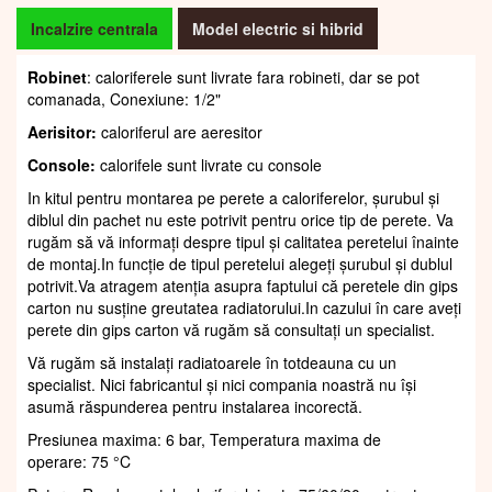
Incalzire centrala
Model electric si hibrid
Robinet
: caloriferele sunt livrate fara robineti, dar se pot
comanada, Conexiune: 1/2"
Aerisitor:
caloriferul are aeresitor
Console:
calorifele sunt livrate cu console
In kitul pentru montarea pe perete a caloriferelor, șurubul și
diblul din pachet nu este potrivit pentru orice tip de perete. Va
rugăm să vă informați despre tipul și calitatea peretelui înainte
de montaj.In funcție de tipul peretelui alegeți șurubul și dublul
potrivit.Va atragem atenția asupra faptului că peretele din gips
carton nu susține greutatea radiatorului.In cazului în care aveți
perete din gips carton vă rugăm să consultați un specialist.
Vă rugăm să instalați radiatoarele în totdeauna cu un
specialist. Nici fabricantul și nici compania noastră nu își
asumă răspunderea pentru instalarea incorectă.
Presiunea maxima: 6 bar, Temperatura maxima de
operare: 75 °C