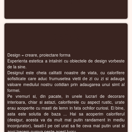
CALORIFERE WIFI
CALORIFERE DECORATIVE – CALORIFERE
DESIGNER
Design = creare, proiectare forma
Experienta estetica a intalniri cu obiectele de design vorbeste
de la sine.
Designul este cheia calitatii noastre de viata, cu calorifere
sofisticate care aduc frumusetea vietii de zi cu zi si adauga
valoare mediului nostru cotidian prin adaugarea unui simt al
formei.
Pe vremuri si, din pacate, in unele lucrari de decorare
interioara, chiar si astazi, caloriferele cu aspect rustic, urate
erau acoperite cu masti de lemn in fata ochilor curiosi. Ei bine,
asta este solutia de baza ... Hai sa acoperim caloriferul
(desigur, acesta va da mult mai putin randament in mediu
inconjurator), lasati-l pe cel urat sa fie ceva mai putin urat si
apoi trecem cumva peste acest lucru ...