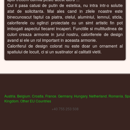
Cui ii pasa catusi de putin de estetica, nu intra intr-o solutie
atat de solicitanta. Mai ales cand in zilele noastre este
binecunoscut faptul ca piatra, otelul, aluminiul, lemnul, sticla,
caloriferele cu oglinzi proiectate cu un simt artistic fin pot
imbogati aspectul fiecarei incaperi. Functiile si multitudinea de
culori creaza armonie in jurul nostru, caloriferele de design
avand si ele un rol important in aceasta armonie.
Caloriferul de design colorat nu este doar un ornament al
spatiului de locuit, ci si un sustinator al calitatii vietii.
Austria
,
Belgium
,
Croatia
,
France
,
Germany
,
Hungary
,
Netherland
,
Romania
,
Sp
Kingdom
,
Other EU Countries
+40 755 253 508