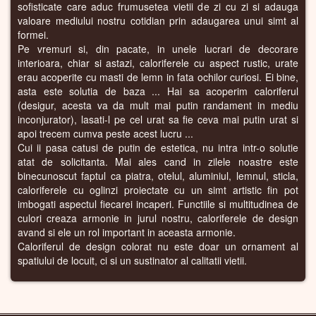
sofisticate care aduc frumusetea vietii de zi cu zi si adauga
valoare mediului nostru cotidian prin adaugarea unui simt al
formei.
Pe vremuri si, din pacate, in unele lucrari de decorare
interioara, chiar si astazi, caloriferele cu aspect rustic, urate
erau acoperite cu masti de lemn in fata ochilor curiosi. Ei bine,
asta este solutia de baza ... Hai sa acoperim caloriferul
(desigur, acesta va da mult mai putin randament in mediu
inconjurator), lasati-l pe cel urat sa fie ceva mai putin urat si
apoi trecem cumva peste acest lucru ...
Cui ii pasa catusi de putin de estetica, nu intra intr-o solutie
atat de solicitanta. Mai ales cand in zilele noastre este
binecunoscut faptul ca piatra, otelul, aluminiul, lemnul, sticla,
caloriferele cu oglinzi proiectate cu un simt artistic fin pot
imbogati aspectul fiecarei incaperi. Functiile si multitudinea de
culori creaza armonie in jurul nostru, caloriferele de design
avand si ele un rol important in aceasta armonie.
Caloriferul de design colorat nu este doar un ornament al
spatiului de locuit, ci si un sustinator al calitatii vietii.