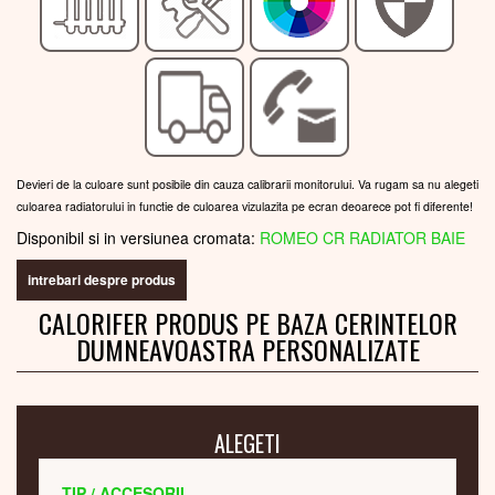
Devieri de la culoare sunt posibile din cauza calibrarii monitorului. Va rugam sa nu alegeti
culoarea radiatorului in functie de culoarea vizulazita pe ecran deoarece pot fi diferente!
Disponibil si in versiunea cromata:
ROMEO CR RADIATOR BAIE
intrebari despre produs
CALORIFER PRODUS PE BAZA CERINTELOR
DUMNEAVOASTRA PERSONALIZATE
ALEGETI
TIP / ACCESORII