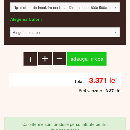
Tip: sistem de incalzire centrala; Dimensiune: 600x500x40mm; 245 Watt; 3368 lei
Alegerea Culorii
Alegeti culoarea
lei
3.371
Total:
Pret vanzare
3.371
lei
Caloriferele sunt produse personalizate pentru