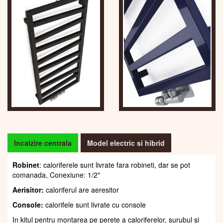
Incalzire centrala
Model electric si hibrid
Robinet
: caloriferele sunt livrate fara robineti, dar se pot
comanada, Conexiune: 1/2"
Aerisitor:
caloriferul are aeresitor
Console:
calorifele sunt livrate cu console
In kitul pentru montarea pe perete a caloriferelor, șurubul și