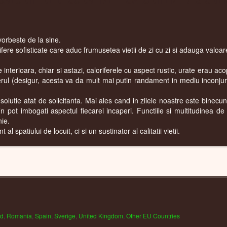
vorbeste de la sine.
rifere sofisticate care aduc frumusetea vietii de zi cu zi si adauga valo
interioara, chiar si astazi, caloriferele cu aspect rustic, urate erau aco
rul (desigur, acesta va da mult mai putin randament in mediu inconjurat
 solutie atat de solicitanta. Mai ales cand in zilele noastre este binecuno
 fin pot imbogati aspectul fiecarei incaperi. Functiile si multitudinea de
ie.
 spatiului de locuit, ci si un sustinator al calitatii vietii.
nd
,
Romania
,
Spain
,
Sverige
,
United Kingdom
,
Other EU Countries