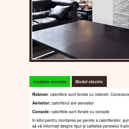
Incalzire centrala
Model electric
Robinet
: calorifere sunt livrate cu robineti. Conexiun
Aerisitor:
caloriferul are aeresitor
Console:
calorifele sunt livrate cu console
In kitul pentru montarea pe perete a caloriferelor, șur
să vă informați despre tipul și calitatea peretelui înain