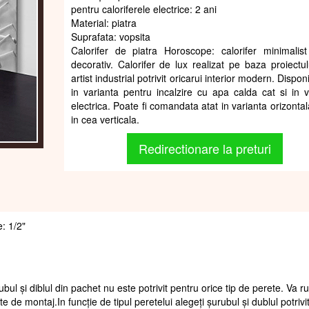
pentru caloriferele electrice: 2 ani
Material: piatra
Suprafata: vopsita
Calorifer de piatra Horoscope: calorifer minimalist
decorativ. Calorifer de lux realizat pe baza proiectul
artist industrial potrivit oricarui interior modern. Disponi
in varianta pentru incalzire cu apa calda cat si in v
electrica. Poate fi comandata atat in varianta orizontal
in cea verticala.
Redirectionare la preturi
e: 1/2"
ubul și diblul din pachet nu este potrivit pentru orice tip de perete. Va 
te de montaj.In funcție de tipul peretelui alegeți șurubul și dublul potrivi