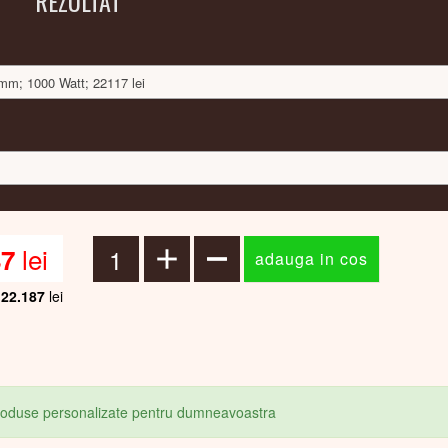
REZULTAT
0mm; 1000 Watt; 22117 lei
lei
87
22.187
lei
produse personalizate pentru dumneavoastra