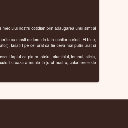
are mediului nostru cotidian prin adaugarea unui simt al
perite cu masti de lemn in fata ochilor curiosi. Ei bine,
or), lasati-l pe cel urat sa fie ceva mai putin urat si
scut faptul ca piatra, otelul, aluminiul, lemnul, sticla,
 culori creaza armonie in jurul nostru, caloriferele de