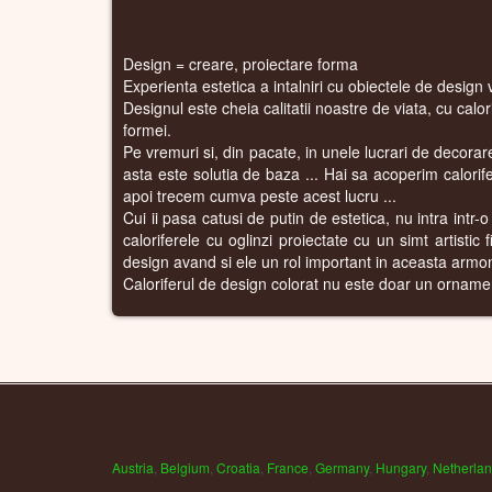
Design = creare, proiectare forma
Experienta estetica a intalniri cu obiectele de design 
Designul este cheia calitatii noastre de viata, cu calo
formei.
Pe vremuri si, din pacate, in unele lucrari de decorare 
asta este solutia de baza ... Hai sa acoperim calorife
apoi trecem cumva peste acest lucru ...
Cui ii pasa catusi de putin de estetica, nu intra intr-o
caloriferele cu oglinzi proiectate cu un simt artistic
design avand si ele un rol important in aceasta armon
Caloriferul de design colorat nu este doar un ornament al
Austria
,
Belgium
,
Croatia
,
France
,
Germany
,
Hungary
,
Netherla