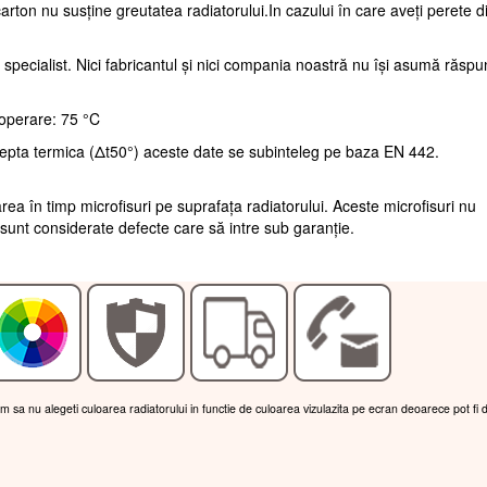
arton nu susține greutatea radiatorului.In cazului în care aveți perete d
 specialist. Nici fabricantul și nici compania noastră nu își asumă răsp
operare: 75 °C
repta termica (Δt50°) aceste date se subinteleg pe baza EN 442.
rea în timp microfisuri pe suprafața radiatorului. Aceste microfisuri nu
sunt considerate defecte care să intre sub garanție.
am sa nu alegeti culoarea radiatorului in functie de culoarea vizulazita pe ecran deoarece pot fi 