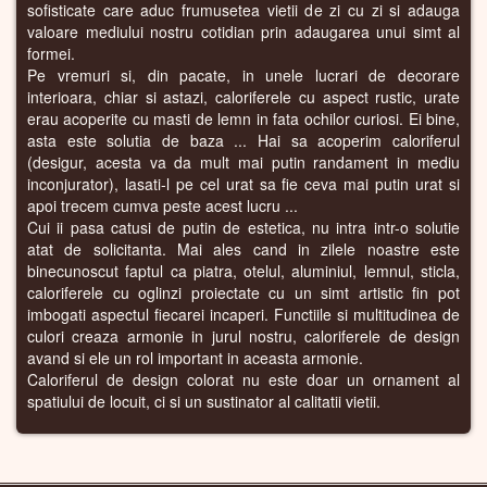
sofisticate care aduc frumusetea vietii de zi cu zi si adauga
valoare mediului nostru cotidian prin adaugarea unui simt al
formei.
Pe vremuri si, din pacate, in unele lucrari de decorare
interioara, chiar si astazi, caloriferele cu aspect rustic, urate
erau acoperite cu masti de lemn in fata ochilor curiosi. Ei bine,
asta este solutia de baza ... Hai sa acoperim caloriferul
(desigur, acesta va da mult mai putin randament in mediu
inconjurator), lasati-l pe cel urat sa fie ceva mai putin urat si
apoi trecem cumva peste acest lucru ...
Cui ii pasa catusi de putin de estetica, nu intra intr-o solutie
atat de solicitanta. Mai ales cand in zilele noastre este
binecunoscut faptul ca piatra, otelul, aluminiul, lemnul, sticla,
caloriferele cu oglinzi proiectate cu un simt artistic fin pot
imbogati aspectul fiecarei incaperi. Functiile si multitudinea de
culori creaza armonie in jurul nostru, caloriferele de design
avand si ele un rol important in aceasta armonie.
Caloriferul de design colorat nu este doar un ornament al
spatiului de locuit, ci si un sustinator al calitatii vietii.