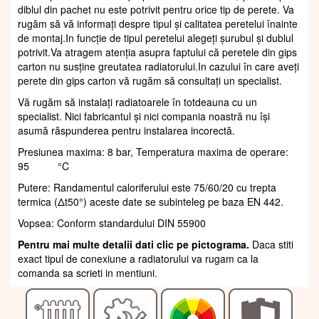
diblul din pachet nu este potrivit pentru orice tip de perete. Va
rugăm să vă informați despre tipul și calitatea peretelui înainte
de montaj.In funcție de tipul peretelui alegeți șurubul și dublul
potrivit.Va atragem atenția asupra faptului că peretele din gips
carton nu susține greutatea radiatorului.In cazului în care aveți
perete din gips carton vă rugăm să consultați un specialist.
Vă rugăm să instalați radiatoarele în totdeauna cu un
specialist. Nici fabricantul și nici compania noastră nu își
asumă răspunderea pentru instalarea incorectă.
Presiunea maxima: 8 bar, Temperatura maxima de operare:
95 °C
Putere: Randamentul caloriferului este 75/60/20 cu trepta
termica (Δt50°) aceste date se subinteleg pe baza EN 442.
Vopsea: Conform standardului DIN 55900
Pentru mai multe detalii dati clic pe pictograma.
Daca stiti
exact tipul de conexiune a radiatorului va rugam ca la
comanda sa scrieti in mentiuni.