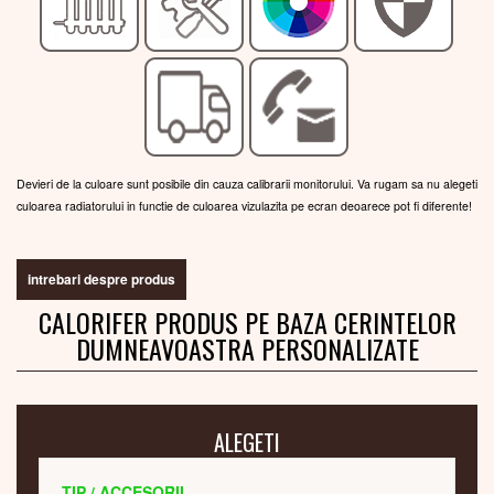
Devieri de la culoare sunt posibile din cauza calibrarii monitorului. Va rugam sa nu alegeti
culoarea radiatorului in functie de culoarea vizulazita pe ecran deoarece pot fi diferente!
intrebari despre produs
CALORIFER PRODUS PE BAZA CERINTELOR
DUMNEAVOASTRA PERSONALIZATE
ALEGETI
TIP / ACCESORII