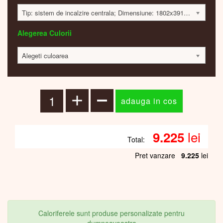
Tip: sistem de incalzire centrala; Dimensiune: 1802x391x65 mm; 994 Watt; 9195 lei
Alegerea Culorii
Alegeti culoarea
lei
9.225
Total:
Pret vanzare
9.225
lei
Caloriferele sunt produse personalizate pentru