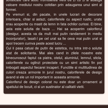
valoare mediului nostru cotidian prin adaugarea unui simt al
formei.
Pe vremuri si, din pacate, in unele lucrari de decorare
interioara, chiar si astazi, caloriferele cu aspect rustic, urate
erau acoperite cu masti de lemn in fata ochilor curiosi. Ei bine,
asta este solutia de baza ... Hai sa acoperim caloriferul
(desigur, acesta va da mult mai putin randament in mediu
inconjurator), lasati-l pe cel urat sa fie ceva mai putin urat si
apoi trecem cumva peste acest lucru ...
Cui ii pasa catusi de putin de estetica, nu intra intr-o solutie
atat de solicitanta. Mai ales cand in zilele noastre este
binecunoscut faptul ca piatra, otelul, aluminiul, lemnul, sticla,
caloriferele cu oglinzi proiectate cu un simt artistic fin pot
imbogati aspectul fiecarei incaperi. Functiile si multitudinea de
culori creaza armonie in jurul nostru, caloriferele de design
avand si ele un rol important in aceasta armonie.
Caloriferul de design colorat nu este doar un ornament al
spatiului de locuit, ci si un sustinator al calitatii vietii.