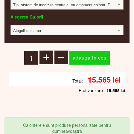
Tip: sistem de incalzire centrala, cu ornament colorat; Dimensiune: 1200x320x40mm; 648 Watt; 15514 lei
Alegerea Culorii
Alegeti culoarea
lei
15.565
Total:
Pret vanzare
15.565
lei
Caloriferele sunt produse personalizate pentru
dumneavoastra