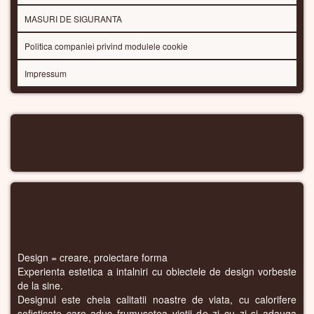
MASURI DE SIGURANTA
Politica companiei privind modulele cookie
Impressum
CALORIFERE WIFI
CALORIFERE DECORATIVE – CALORIFERE
DESIGNER
Design = creare, proiectare forma
Experienta estetica a intalniri cu obiectele de design vorbeste
de la sine.
Designul este cheia calitatii noastre de viata, cu calorifere
sofisticate care aduc frumusetea vietii de zi cu zi si adauga