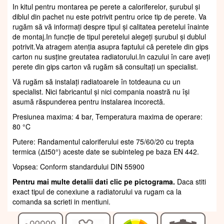
In kitul pentru montarea pe perete a caloriferelor, șurubul și
diblul din pachet nu este potrivit pentru orice tip de perete. Va
rugăm să vă informați despre tipul și calitatea peretelui înainte
de montaj.In funcție de tipul peretelui alegeți șurubul și dublul
potrivit.Va atragem atenția asupra faptului că peretele din gips
carton nu susține greutatea radiatorului.In cazului în care aveți
perete din gips carton vă rugăm să consultați un specialist.
Vă rugăm să instalați radiatoarele în totdeauna cu un
specialist. Nici fabricantul și nici compania noastră nu își
asumă răspunderea pentru instalarea incorectă.
Presiunea maxima: 4 bar, Temperatura maxima de operare:
80 °C
Putere: Randamentul caloriferului este 75/60/20 cu trepta
termica (Δt50°) aceste date se subinteleg pe baza EN 442.
Vopsea: Conform standardului DIN 55900
Pentru mai multe detalii dati clic pe pictograma.
Daca stiti
exact tipul de conexiune a radiatorului va rugam ca la
comanda sa scrieti in mentiuni.