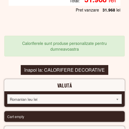
Total:
Pret vanzare
31.968
lei
Caloriferele sunt produse personalizate pentru
dumneavoastra
înapoi la: CALORIFERE DECORATIVE
VALUTĂ
Romanian leu lei
Cart empty