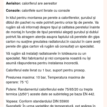
Aerisitor:
caloriferul are aeresitor
Console:
calorifele sunt livrate cu console
In kitul pentru montarea pe perete a caloriferelor, șurubul și
diblul din pachet nu este potrivit pentru orice tip de perete. Va
rugăm să vă informați despre tipul și calitatea peretelui înainte
de montaj.In funcție de tipul peretelui alegeți șurubul și dublul
potrivit.Va atragem atenția asupra faptului că peretele din gips
carton nu susține greutatea radiatorului.In cazului în care aveți
perete din gips carton vă rugăm să consultați un specialist.
Vă rugăm să instalați radiatoarele în totdeauna cu un
specialist. Nici fabricantul și nici compania noastră nu își
asumă răspunderea pentru instalarea incorectă.
Caloriferul este livrat cu 1 buc. suport pentru prosop.
Presiunea maxima: 10 bar, Temperatura maxima de
operare: 75 °C
Putere: Randamentul caloriferului este 75/65/20 cu trepta
termica (Δt50°) aceste date se subinteleg pe baza EN 442.
Vopsea: Conform standardului DIN 55900
Suprafaţă: În urma variațiilor de temperatură, pot apărea în