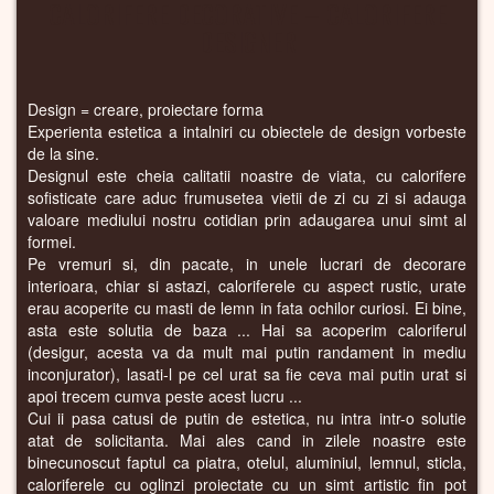
CALORIFERE DECORATIVE – CALORIFERE
DESIGNER
Design = creare, proiectare forma
Experienta estetica a intalniri cu obiectele de design vorbeste
de la sine.
Designul este cheia calitatii noastre de viata, cu calorifere
sofisticate care aduc frumusetea vietii de zi cu zi si adauga
valoare mediului nostru cotidian prin adaugarea unui simt al
formei.
Pe vremuri si, din pacate, in unele lucrari de decorare
interioara, chiar si astazi, caloriferele cu aspect rustic, urate
erau acoperite cu masti de lemn in fata ochilor curiosi. Ei bine,
asta este solutia de baza ... Hai sa acoperim caloriferul
(desigur, acesta va da mult mai putin randament in mediu
inconjurator), lasati-l pe cel urat sa fie ceva mai putin urat si
apoi trecem cumva peste acest lucru ...
Cui ii pasa catusi de putin de estetica, nu intra intr-o solutie
atat de solicitanta. Mai ales cand in zilele noastre este
binecunoscut faptul ca piatra, otelul, aluminiul, lemnul, sticla,
caloriferele cu oglinzi proiectate cu un simt artistic fin pot