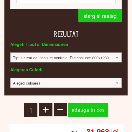
sterg si realeg
REZULTAT
Alegeti Tipul si Dimensiunea
Tip: sistem de incalzire centrala; Dimensiune: 800x1280x30mm; 907 Watt; 31862 lei
Alegerea Culorii
Alegeti culoarea
lei
31.968