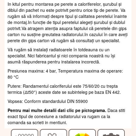
In kitul pentru montarea pe perete a caloriferelor, șurubul și
diblul din pachet nu este potrivit pentru orice tip de perete. Va
rugăm să vă informați despre tipul și calitatea peretelui înainte
de montaj.In funcție de tipul peretelui alegeți șurubul și dublul
potrivit.Va atragem atenția asupra faptului că peretele din gips
carton nu susține greutatea radiatorului.In cazului în care aveți
perete din gips carton vă rugăm să consultați un specialist.
Vă rugăm să instalați radiatoarele în totdeauna cu un
specialist. Nici fabricantul și nici compania noastră nu își
asumă răspunderea pentru instalarea incorectă.
Presiunea maxima: 4 bar, Temperatura maxima de operare:
80 °C
Putere: Randamentul caloriferului este 75/60/20 cu trepta
termica (Δt50°) aceste date se subinteleg pe baza EN 442.
Vopsea: Conform standardului DIN 55900
Pentru mai multe detalii dati clic pe pictograma.
Daca stiti
exact tipul de conexiune a radiatorului va rugam ca la
comanda sa scrieti in mentiuni.