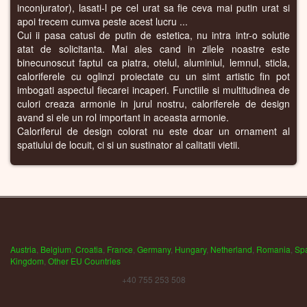
inconjurator), lasati-l pe cel urat sa fie ceva mai putin urat si
apoi trecem cumva peste acest lucru ...
Cui ii pasa catusi de putin de estetica, nu intra intr-o solutie
atat de solicitanta. Mai ales cand in zilele noastre este
binecunoscut faptul ca piatra, otelul, aluminiul, lemnul, sticla,
caloriferele cu oglinzi proiectate cu un simt artistic fin pot
imbogati aspectul fiecarei incaperi. Functiile si multitudinea de
culori creaza armonie in jurul nostru, caloriferele de design
avand si ele un rol important in aceasta armonie.
Caloriferul de design colorat nu este doar un ornament al
spatiului de locuit, ci si un sustinator al calitatii vietii.
Austria
,
Belgium
,
Croatia
,
France
,
Germany
,
Hungary
,
Netherland
,
Romania
,
Sp
Kingdom
,
Other EU Countries
+40 755 253 508