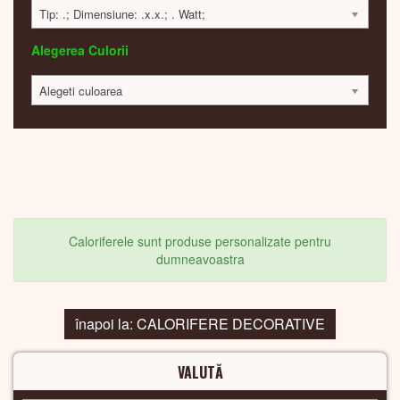
Tip: .; Dimensiune: .x.x.; . Watt;
Alegerea Culorii
Alegeti culoarea
Caloriferele sunt produse personalizate pentru
dumneavoastra
înapoi la: CALORIFERE DECORATIVE
VALUTĂ