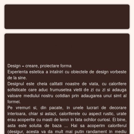
CALORIFERE WIFI
CALORIFERE DECORATIVE – CALORIFERE
DESIGNER
Design = creare, proiectare forma
Experienta estetica a intalniri cu obiectele de design vorbeste
de la sine.
Designul este cheia calitatii noastre de viata, cu calorifere
sofisticate care aduc frumusetea vietii de zi cu zi si adauga
valoare mediului nostru cotidian prin adaugarea unui simt al
formei.
Pe vremuri si, din pacate, in unele lucrari de decorare
interioara, chiar si astazi, caloriferele cu aspect rustic, urate
erau acoperite cu masti de lemn in fata ochilor curiosi. Ei bine,
asta este solutia de baza ... Hai sa acoperim caloriferul
(desigur, acesta va da mult mai putin randament in mediu