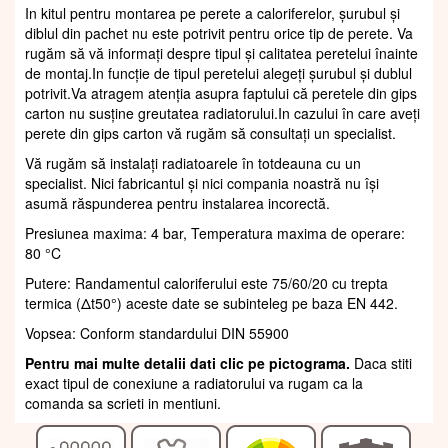
In kitul pentru montarea pe perete a caloriferelor, șurubul și
diblul din pachet nu este potrivit pentru orice tip de perete. Va
rugăm să vă informați despre tipul și calitatea peretelui înainte
de montaj.In funcție de tipul peretelui alegeți șurubul și dublul
potrivit.Va atragem atenția asupra faptului că peretele din gips
carton nu susține greutatea radiatorului.In cazului în care aveți
perete din gips carton vă rugăm să consultați un specialist.
Vă rugăm să instalați radiatoarele în totdeauna cu un
specialist. Nici fabricantul și nici compania noastră nu își
asumă răspunderea pentru instalarea incorectă.
Presiunea maxima: 4 bar, Temperatura maxima de operare:
80 °C
Putere: Randamentul caloriferului este 75/60/20 cu trepta
termica (Δt50°) aceste date se subinteleg pe baza EN 442.
Vopsea: Conform standardului DIN 55900
Pentru mai multe detalii dati clic pe pictograma.
Daca stiti
exact tipul de conexiune a radiatorului va rugam ca la
comanda sa scrieti in mentiuni.