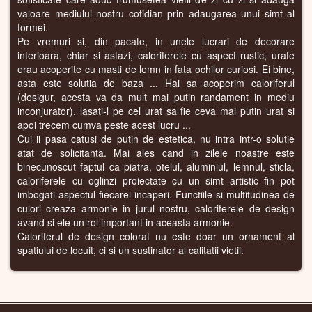
valoare mediului nostru cotidian prin adaugarea unui simt al
formei.
Pe vremuri si, din pacate, in unele lucrari de decorare
interioara, chiar si astazi, caloriferele cu aspect rustic, urate
erau acoperite cu masti de lemn in fata ochilor curiosi. Ei bine,
asta este solutia de baza ... Hai sa acoperim caloriferul
(desigur, acesta va da mult mai putin randament in mediu
inconjurator), lasati-l pe cel urat sa fie ceva mai putin urat si
apoi trecem cumva peste acest lucru ...
Cui ii pasa catusi de putin de estetica, nu intra intr-o solutie
atat de solicitanta. Mai ales cand in zilele noastre este
binecunoscut faptul ca piatra, otelul, aluminiul, lemnul, sticla,
caloriferele cu oglinzi proiectate cu un simt artistic fin pot
imbogati aspectul fiecarei incaperi. Functiile si multitudinea de
culori creaza armonie in jurul nostru, caloriferele de design
avand si ele un rol important in aceasta armonie.
Caloriferul de design colorat nu este doar un ornament al
spatiului de locuit, ci si un sustinator al calitatii vietii.