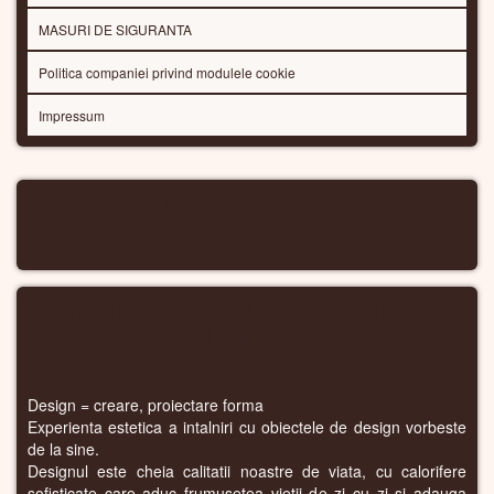
MASURI DE SIGURANTA
Politica companiei privind modulele cookie
Impressum
CALORIFERE WIFI
CALORIFERE DECORATIVE – CALORIFERE
DESIGNER
Design = creare, proiectare forma
Experienta estetica a intalniri cu obiectele de design vorbeste
de la sine.
Designul este cheia calitatii noastre de viata, cu calorifere
sofisticate care aduc frumusetea vietii de zi cu zi si adauga