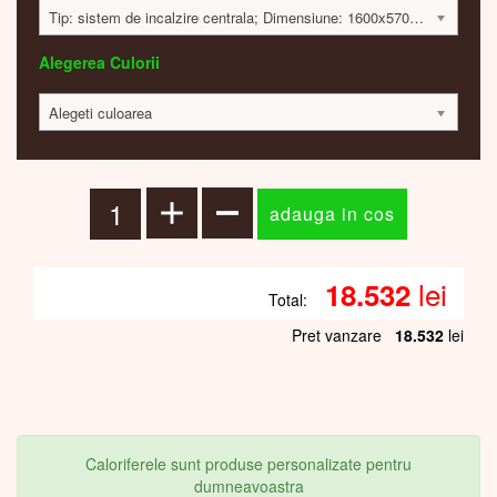
Tip: sistem de incalzire centrala; Dimensiune: 1600x570x135 mm; 843 Watt; 18491 lei
Alegerea Culorii
Alegeti culoarea
lei
18.532
Total:
Pret vanzare
18.532
lei
Caloriferele sunt produse personalizate pentru
dumneavoastra