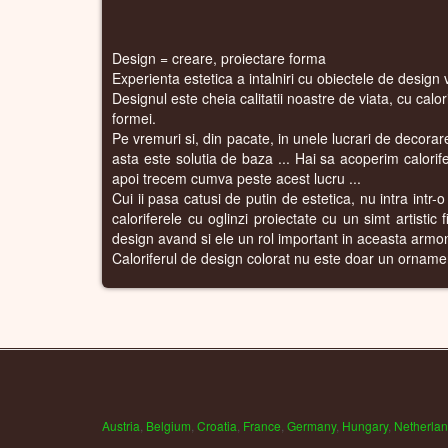
Design = creare, proiectare forma
Experienta estetica a intalniri cu obiectele de design 
Designul este cheia calitatii noastre de viata, cu calo
formei.
Pe vremuri si, din pacate, in unele lucrari de decorare 
asta este solutia de baza ... Hai sa acoperim calorife
apoi trecem cumva peste acest lucru ...
Cui ii pasa catusi de putin de estetica, nu intra intr-o
caloriferele cu oglinzi proiectate cu un simt artistic
design avand si ele un rol important in aceasta armon
Caloriferul de design colorat nu este doar un ornament al
Austria
,
Belgium
,
Croatia
,
France
,
Germany
,
Hungary
,
Netherla