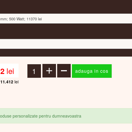
 mm; 500 Watt; 11370 lei
lei
12
11.412
lei
produse personalizate pentru dumneavoastra