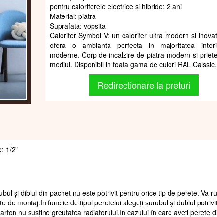
pentru caloriferele electrice și hibride: 2 ani
Material: piatra
Suprafata: vopsita
Calorifer Symbol V: un calorifer ultra modern si inovat
ofera o ambianta perfecta in majoritatea interi
moderne. Corp de incalzire de piatra modern si priet
mediul. Disponibil in toata gama de culori RAL Calssic.
Redirectionare la preturi
e: 1/2"
ubul și diblul din pachet nu este potrivit pentru orice tip de perete. Va 
te de montaj.In funcție de tipul peretelui alegeți șurubul și dublul potrivi
arton nu susține greutatea radiatorului.In cazului în care aveți perete d