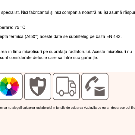
 specialist. Nici fabricantul și nici compania noastră nu își asumă răsp
perare: 75 °C
repta termica (Δt50°) aceste date se subinteleg pe baza EN 442.
rea în timp microfisuri pe suprafața radiatorului. Aceste microfisuri nu
sunt considerate defecte care să intre sub garanție.
am sa nu alegeti culoarea radiatorului in functie de culoarea vizulazita pe ecran deoarece pot fi 