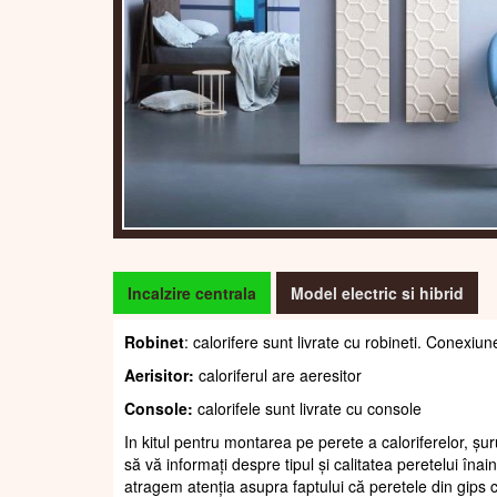
Incalzire centrala
Model electric si hibrid
Robinet
: calorifere sunt livrate cu robineti. Conexiun
Aerisitor:
caloriferul are aeresitor
Console:
calorifele sunt livrate cu console
In kitul pentru montarea pe perete a caloriferelor, șur
să vă informați despre tipul și calitatea peretelui înain
atragem atenția asupra faptului că peretele din gips c