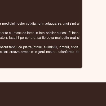
are mediului nostru cotidian prin adaugarea unui simt al
perite cu masti de lemn in fata ochilor curiosi. Ei bine,
or), lasati-l pe cel urat sa fie ceva mai putin urat si
scut faptul ca piatra, otelul, aluminiul, lemnul, sticla,
 culori creaza armonie in jurul nostru, caloriferele de