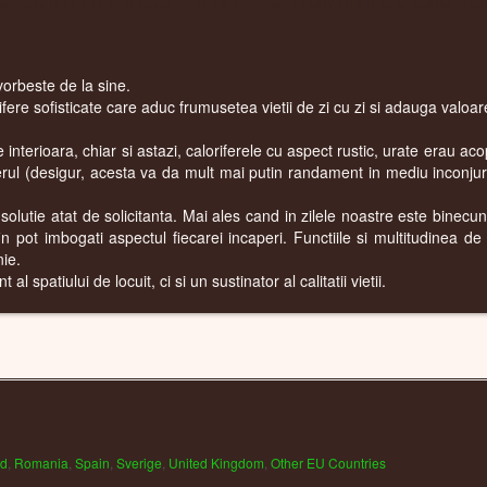
vorbeste de la sine.
rifere sofisticate care aduc frumusetea vietii de zi cu zi si adauga valo
interioara, chiar si astazi, caloriferele cu aspect rustic, urate erau aco
rul (desigur, acesta va da mult mai putin randament in mediu inconjurat
 solutie atat de solicitanta. Mai ales cand in zilele noastre este binecuno
 fin pot imbogati aspectul fiecarei incaperi. Functiile si multitudinea de
ie.
 spatiului de locuit, ci si un sustinator al calitatii vietii.
nd
,
Romania
,
Spain
,
Sverige
,
United Kingdom
,
Other EU Countries