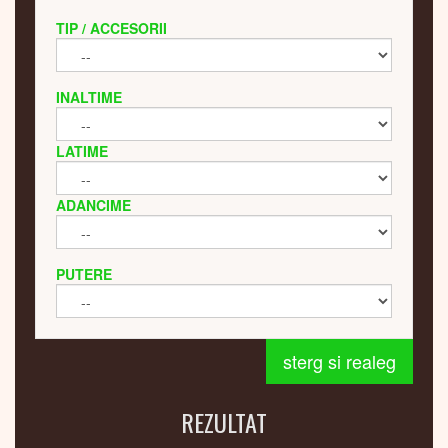
TIP / ACCESORII
INALTIME
LATIME
ADANCIME
PUTERE
sterg si realeg
REZULTAT