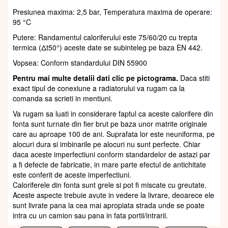
Presiunea maxima: 2,5 bar, Temperatura maxima de operare:
95 °C
Putere: Randamentul caloriferului este 75/60/20 cu trepta
termica (Δt50°) aceste date se subinteleg pe baza EN 442.
Vopsea: Conform standardului DIN 55900
Pentru mai multe detalii dati clic pe pictograma.
Daca stiti
exact tipul de conexiune a radiatorului va rugam ca la
comanda sa scrieti in mentiuni.
Va rugam sa luati in considerare faptul ca aceste calorifere din
fonta sunt turnate din fier brut pe baza unor matrite originale
care au aproape 100 de ani. Suprafata lor este neuniforma, pe
alocuri dura si imbinarile pe alocuri nu sunt perfecte. Chiar
daca aceste imperfectiuni conform standardelor de astazi par
a fi defecte de fabricatie, in mare parte efectul de antichitate
este conferit de aceste imperfectiuni.
Caloriferele din fonta sunt grele si pot fi miscate cu greutate.
Aceste aspecte trebuie avute in vedere la livrare, deoarece ele
sunt livrate pana la cea mai apropiata strada unde se poate
intra cu un camion sau pana in fata portii/intrarii.