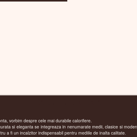
CALORIFERE DIN FONTA
nta, vorbim despre cele mai durabile calorifere.
 curata si eleganta se integreaza in nenumarate medii, clasice si modern
tru a fi un incalzitor indispensabil pentru mediile de inalta calitate.