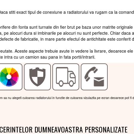
aca stiti exact tipul de conexiune a radiatorului va rugam ca la coman
ifere din fonta sunt turnate din fier brut pe baza unor matrite originale
 pe alocuri dura si imbinarile pe alocuri nu sunt perfecte. Chiar daca 
efecte de fabricatie, in mare parte efectul de antichitate este conferit 
greutate. Aceste aspecte trebuie avute in vedere la livrare, deoarece ele
 intra cu un camion sau pana in fata portii/intrarii.
am sa nu alegeti culoarea radiatorului in functie de culoarea vizulazita pe ecran deoarece pot fi 
 CERINTELOR DUMNEAVOASTRA PERSONALIZATE