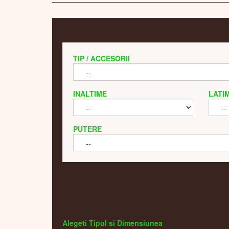
TIP / ACCESORII
INALTIME
LATI
PUTERE
Alegeti Tipul si Dimensiunea