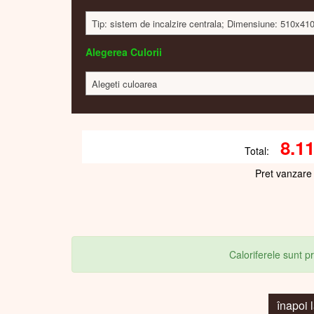
Tip: sistem de incalzire centrala; Dimensiune: 510x4
Alegerea Culorii
Alegeti culoarea
8.1
Total:
Pret vanzare
Caloriferele sunt 
înapoi