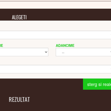
ALEGETI
ME
ADANCIME
sterg si rea
REZULTAT