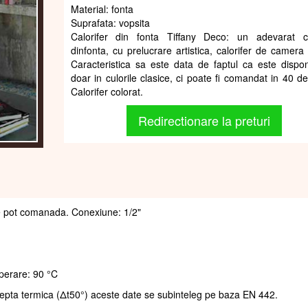
Material: fonta
Suprafata: vopsita
Calorifer din fonta Tiffany Deco: un adevarat ca
dinfonta, cu prelucrare artistica, calorifer de camera 
Caracteristica sa este data de faptul ca este dispon
doar in culorile clasice, ci poate fi comandat in 40 de
Calorifer colorat.
Redirectionare la preturi
r se pot comanada. Conexiune: 1/2"
perare: 90 °C
repta termica (Δt50°) aceste date se subinteleg pe baza EN 442.