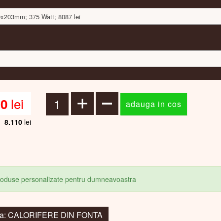
10x203mm; 375 Watt; 8087 lei
lei
10
8.110
lei
produse personalizate pentru dumneavoastra
 la: CALORIFERE DIN FONTA