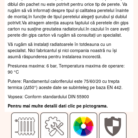
diblul din pachet nu este potrivit pentru orice tip de perete. Va
rugăm să vă informați despre tipul și calitatea peretelui înainte
de montaj.In funcție de tipul peretelui alegeți șurubul și dublul
potrivit.Va atragem atenția asupra faptului că peretele din gips
carton nu susține greutatea radiatorului.In cazului în care aveți
perete din gips carton vă rugăm să consultați un specialist.
Vă rugăm să instalați radiatoarele în totdeauna cu un
specialist. Nici fabricantul și nici compania noastră nu își
asumă răspunderea pentru instalarea incorectă.
Presiunea maxima: 6 bar, Temperatura maxima de operare:
90 °C
Putere: Randamentul caloriferului este 75/60/20 cu trepta
termica (Δt50°) aceste date se subinteleg pe baza EN 442.
Vopsea: Conform standardului DIN 55900
Pentru mai multe detalii dati clic pe pictograma.