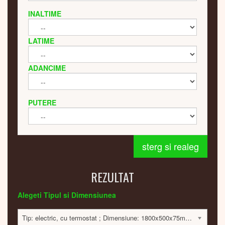
INALTIME
LATIME
ADANCIME
PUTERE
sterg si realeg
REZULTAT
Alegeti Tipul si Dimensiunea
Tip: electric, cu termostat ; Dimensiune: 1800x500x75mm; 600 Watt; 17224 lei