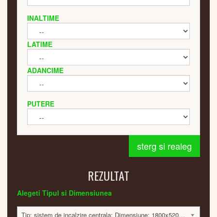
INALTIME
LATIME
ADANCIME
PUTERE
sterg si realeg
REZULTAT
Alegeti Tipul si Dimensiunea
Tip: sistem de incalzire centrala; Dimensiune: 1800x520x176 mm; 889 Watt; 9633 lei