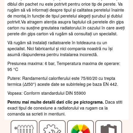
diblul din pachet nu este potrivit pentru orice tip de perete. Va
rugăm să vă informați despre tipul și calitatea peretelui înainte
de montaj.In funcție de tipul peretelui alegeți șurubul și dublul
potrivit.Va atragem atenția asupra faptului că peretele din gips
carton nu susține greutatea radiatorului.In cazului în care aveți
perete din gips carton vă rugăm să consultați un specialist.
Vă rugăm să instalați radiatoarele în totdeauna cu un
specialist. Nici fabricantul și nici compania noastră nu își
asumă răspunderea pentru instalarea incorectă.
Presiunea maxima: 6 bar, Temperatura maxima de operare:
95 °C
Putere: Randamentul caloriferului este 75/60/20 cu trepta
termica (Δt50°) aceste date se subinteleg pe baza EN 442.
Vopsea: Conform standardului DIN 55900
Pentru mai multe detalii dati clic pe pictograma.
Daca stiti
exact tipul de conexiune a radiatorului va rugam ca la
comanda sa scrieti in mentiuni.