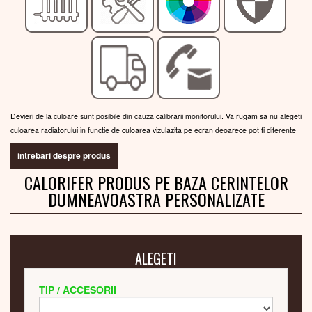
Devieri de la culoare sunt posibile din cauza calibrarii monitorului. Va rugam sa nu alegeti
culoarea radiatorului in functie de culoarea vizulazita pe ecran deoarece pot fi diferente!
intrebari despre produs
CALORIFER PRODUS PE BAZA CERINTELOR
DUMNEAVOASTRA PERSONALIZATE
ALEGETI
TIP / ACCESORII