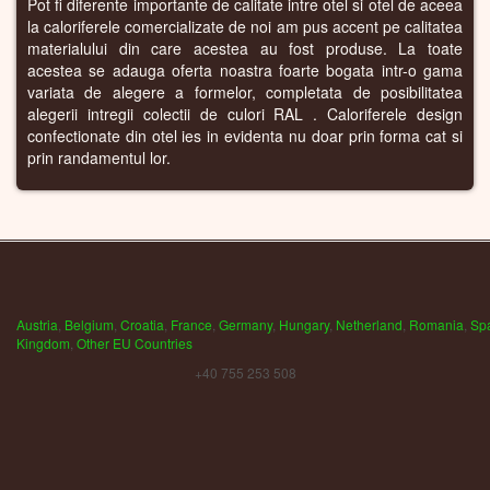
Pot fi diferente importante de calitate intre otel si otel de aceea
la caloriferele comercializate de noi am pus accent pe calitatea
materialului din care acestea au fost produse. La toate
acestea se adauga oferta noastra foarte bogata intr-o gama
variata de alegere a formelor, completata de posibilitatea
alegerii intregii colectii de culori RAL . Caloriferele design
confectionate din otel ies in evidenta nu doar prin forma cat si
prin randamentul lor.
Austria
,
Belgium
,
Croatia
,
France
,
Germany
,
Hungary
,
Netherland
,
Romania
,
Sp
Kingdom
,
Other EU Countries
+40 755 253 508