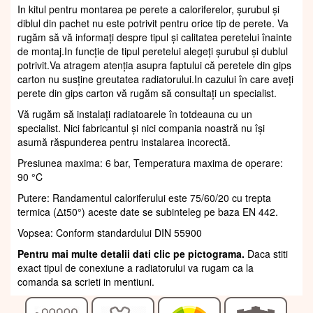
In kitul pentru montarea pe perete a caloriferelor, șurubul și
diblul din pachet nu este potrivit pentru orice tip de perete. Va
rugăm să vă informați despre tipul și calitatea peretelui înainte
de montaj.In funcție de tipul peretelui alegeți șurubul și dublul
potrivit.Va atragem atenția asupra faptului că peretele din gips
carton nu susține greutatea radiatorului.In cazului în care aveți
perete din gips carton vă rugăm să consultați un specialist.
Vă rugăm să instalați radiatoarele în totdeauna cu un
specialist. Nici fabricantul și nici compania noastră nu își
asumă răspunderea pentru instalarea incorectă.
Presiunea maxima: 6 bar, Temperatura maxima de operare:
90 °C
Putere: Randamentul caloriferului este 75/60/20 cu trepta
termica (Δt50°) aceste date se subinteleg pe baza EN 442.
Vopsea: Conform standardului DIN 55900
Pentru mai multe detalii dati clic pe pictograma.
Daca stiti
exact tipul de conexiune a radiatorului va rugam ca la
comanda sa scrieti in mentiuni.