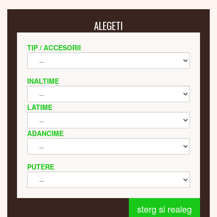
ALEGETI
TIP / ACCESORII
INALTIME
LATIME
ADANCIME
PUTERE
sterg si realeg