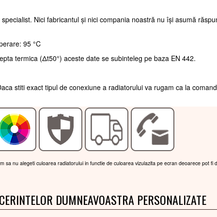
 specialist. Nici fabricantul și nici compania noastră nu își asumă răsp
perare: 95 °C
repta termica (Δt50°) aceste date se subinteleg pe baza EN 442.
aca stiti exact tipul de conexiune a radiatorului va rugam ca la coman
am sa nu alegeti culoarea radiatorului in functie de culoarea vizulazita pe ecran deoarece pot fi 
 CERINTELOR DUMNEAVOASTRA PERSONALIZATE