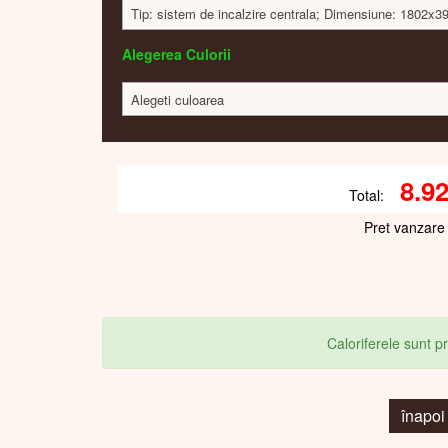
Tip: sistem de incalzire centrala; Dimensiune: 1802x
Alegerea Culorii
Alegeti culoarea
8.9
Total:
Pret vanzare
Caloriferele sunt 
înapo