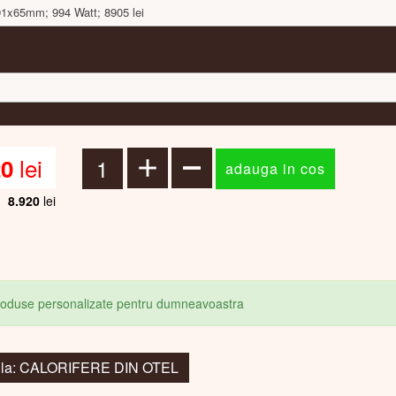
391x65mm; 994 Watt; 8905 lei
lei
20
8.920
lei
produse personalizate pentru dumneavoastra
i la: CALORIFERE DIN OTEL