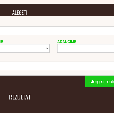
ALEGETI
ME
ADANCIME
sterg si rea
REZULTAT