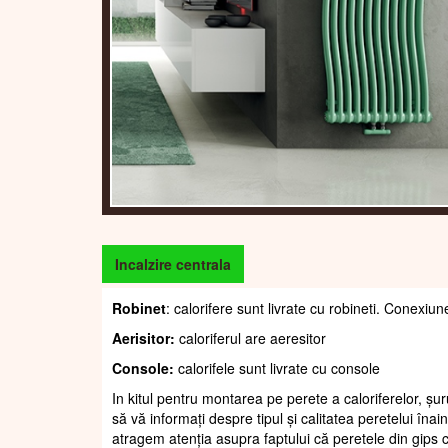
Incalzire centrala
Robinet
: calorifere sunt livrate cu robineti. Conexiun
Aerisitor:
caloriferul are aeresitor
Console:
calorifele sunt livrate cu console
In kitul pentru montarea pe perete a caloriferelor, șur
să vă informați despre tipul și calitatea peretelui înain
atragem atenția asupra faptului că peretele din gips c