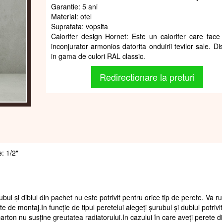
Garantie: 5 ani
Material: otel
Suprafata: vopsita
Calorifer design Hornet: Este un calorifer care face 
inconjurator armonios datorita onduirii tevilor sale. Di
in gama de culori RAL classic.
Redirectionare la preturi
e: 1/2"
ubul și diblul din pachet nu este potrivit pentru orice tip de perete. Va 
te de montaj.In funcție de tipul peretelui alegeți șurubul și dublul potrivi
arton nu susține greutatea radiatorului.In cazului în care aveți perete d