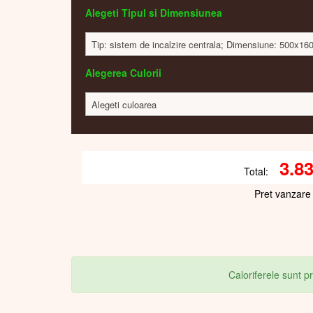
Alegeti Tipul si Dimensiunea
Tip: sistem de incalzire centrala; Dimensiune: 500x1
Alegerea Culorii
Alegeti culoarea
3.8
Total:
Pret vanzare
Caloriferele sunt 