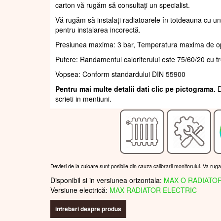
carton vă rugăm să consultați un specialist.
Vă rugăm să instalați radiatoarele în totdeauna cu un
pentru instalarea incorectă.
Presiunea maxima: 3 bar, Temperatura maxima de o
Putere: Randamentul caloriferului este 75/60/20 cu t
Vopsea: Conform standardului DIN 55900
Pentru mai multe detalii dati clic pe pictograma.
D
scrieti in mentiuni.
Devieri de la culoare sunt posibile din cauza calibrarii monitorului. Va rug
Disponibil si in versiunea orizontala:
MAX O RADIATO
Versiune electrică:
MAX RADIATOR ELECTRIC
intrebari despre produs