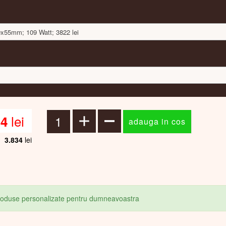
60x55mm; 109 Watt; 3822 lei
lei
34
3.834
lei
produse personalizate pentru dumneavoastra