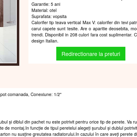
Garantie: 5 ani
Material: otel
Suprafata: vopsita
Calorifer tip teava vertical Max V: calorifer din tevi pat
carui capete sunt tesite. Are o aparitie deosebita, mo
trendi. Disponibil in 208 culori fara cost suplimentar. C
design Italian.
Redirectionare la preturi
 se pot comanada, Conexiune: 1/2"
ubul și diblul din pachet nu este potrivit pentru orice tip de perete. Va 
te de montaj.In funcție de tipul peretelui alegeți șurubul și dublul potrivi
arton nu susține greutatea radiatorului.In cazului în care aveți perete d