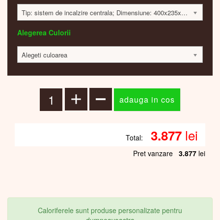
Tip: sistem de incalzire centrala; Dimensiune: 400x235x65mm; 133 Watt; 3864 lei
Alegerea Culorii
Alegeti culoarea
lei
3.877
Total:
Pret vanzare
3.877
lei
Caloriferele sunt produse personalizate pentru