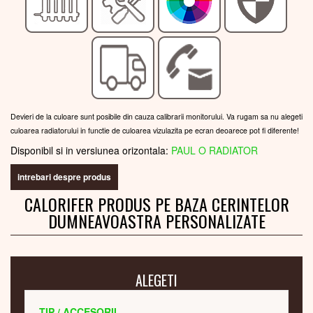
Devieri de la culoare sunt posibile din cauza calibrarii monitorului. Va rugam sa nu alegeti
culoarea radiatorului in functie de culoarea vizulazita pe ecran deoarece pot fi diferente!
Disponibil si in versiunea orizontala:
PAUL O RADIATOR
intrebari despre produs
CALORIFER PRODUS PE BAZA CERINTELOR
DUMNEAVOASTRA PERSONALIZATE
ALEGETI
TIP / ACCESORII