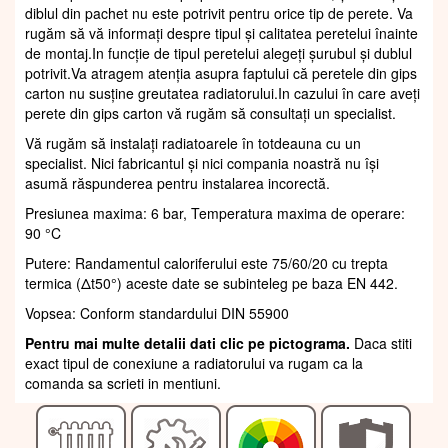
diblul din pachet nu este potrivit pentru orice tip de perete. Va
rugăm să vă informați despre tipul și calitatea peretelui înainte
de montaj.In funcție de tipul peretelui alegeți șurubul și dublul
potrivit.Va atragem atenția asupra faptului că peretele din gips
carton nu susține greutatea radiatorului.In cazului în care aveți
perete din gips carton vă rugăm să consultați un specialist.
Vă rugăm să instalați radiatoarele în totdeauna cu un
specialist. Nici fabricantul și nici compania noastră nu își
asumă răspunderea pentru instalarea incorectă.
Presiunea maxima: 6 bar, Temperatura maxima de operare:
90 °C
Putere: Randamentul caloriferului este 75/60/20 cu trepta
termica (Δt50°) aceste date se subinteleg pe baza EN 442.
Vopsea: Conform standardului DIN 55900
Pentru mai multe detalii dati clic pe pictograma.
Daca stiti
exact tipul de conexiune a radiatorului va rugam ca la
comanda sa scrieti in mentiuni.