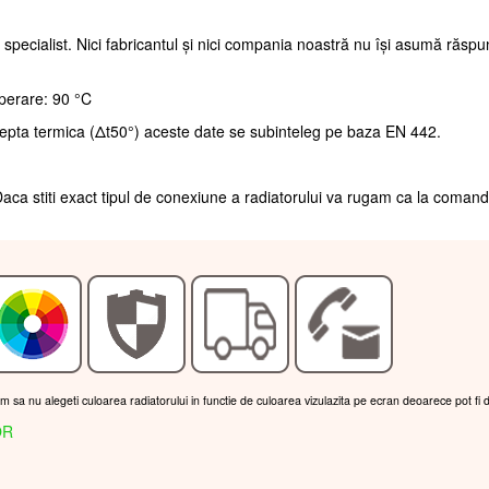
 specialist. Nici fabricantul și nici compania noastră nu își asumă răsp
perare: 90 °C
repta termica (Δt50°) aceste date se subinteleg pe baza EN 442.
aca stiti exact tipul de conexiune a radiatorului va rugam ca la coman
am sa nu alegeti culoarea radiatorului in functie de culoarea vizulazita pe ecran deoarece pot fi 
OR