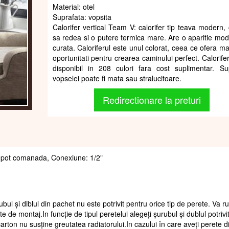
Material: otel
Suprafata: vopsita
Calorifer vertical Team V: calorifer tip teava modern, 
sa redea si o putere termica mare. Are o aparitie mod
curata. Caloriferul este unul colorat, ceea ce ofera ma
oportunitati pentru crearea caminului perfect. Calorife
disponibil in 208 culori fara cost suplimentar. Su
vopselei poate fi mata sau stralucitoare.
Redirectionare la preturi
 se pot comanada, Conexiune: 1/2"
ubul și diblul din pachet nu este potrivit pentru orice tip de perete. Va 
te de montaj.In funcție de tipul peretelui alegeți șurubul și dublul potrivi
arton nu susține greutatea radiatorului.In cazului în care aveți perete d