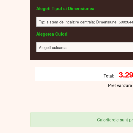
Alegeti Tipul si Dimensiunea
Tip: sistem de incalzire centrala; Dimensiune: 500x6
Alegerea Culorii
Alegeti culoarea
3.2
Total:
Pret vanzare
Caloriferele sunt 