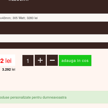
44x43mm; 305 Watt; 3283 lei
lei
92
3.292
lei
produse personalizate pentru dumneavoastra